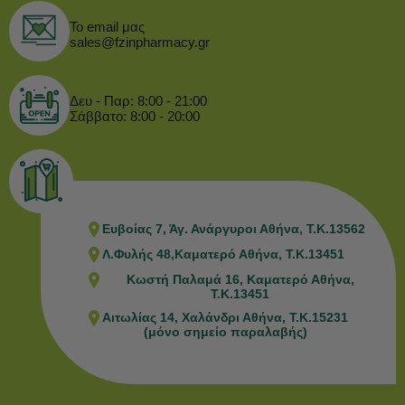
Το email μας
sales@fzinpharmacy.gr
Δευ - Παρ: 8:00 - 21:00
Σάββατο: 8:00 - 20:00
Ευβοίας 7, Άγ. Ανάργυροι Αθήνα, Τ.Κ.13562
Λ.Φυλής 48,Καματερό Αθήνα, Τ.Κ.13451
Κωστή Παλαμά 16, Καματερό Αθήνα,
Τ.Κ.13451
Αιτωλίας 14, Χαλάνδρι Αθήνα, Τ.Κ.15231
(μόνο σημείο παραλαβής)