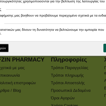
ειτουργικότητας χρησιμοποιούνται για την βελτίωση της λειτουργίας του
ς
ιαφήμισης μας βοηθουν να προβάλουμε περιεχομένο σχετικά με τα ενδι
Εγγραφείτε στο Newsletter!
τατιστικών μας δίνουν τη δυνατότητα να βελτιώνουμε την εμπειρία που
Ενημερωθείτε άμεσα για τις προσφορές μας!
.
ογών
FZIN PHARMACY
Πληροφορίες
χετικά με μας
Τρόποι Παραγγελίας
πικοινωνία
Τρόποι πληρωμής
ολιτική επιστροφών
Τρόποι Αποστολής
ρθρα / Blog
Προσωπικά Δεδομένα
Όροι Αγορών
Χρήση Cookies