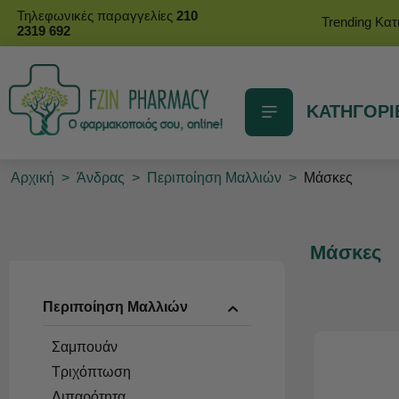
Τηλεφωνικές παραγγελίες
210
Trending Κα
2319 692
ΚΑΤΗΓΟΡΙ
Αρχική
>
Άνδρας
>
Περιποίηση Μαλλιών
>
Μάσκες
Μάσκες
Περιποίηση Μαλλιών
Σαμπουάν
Τριχόπτωση
Λιπαρότητα