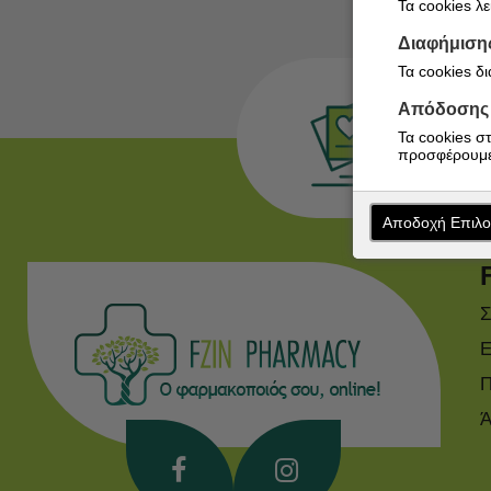
Τα cookies λ
Διαφήμιση
Τα cookies δ
Απόδοσης
Τα cookies σ
προσφέρουμε
Αποδοχή Επιλ
Σ
Ε
Π
Ά