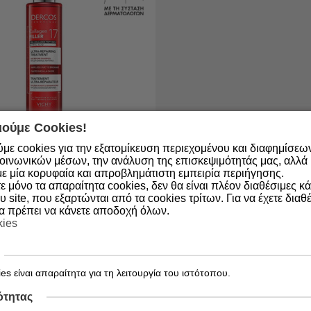
ούμε Cookies!
με cookies για την εξατομίκευση περιεχομένου και διαφημίσεω
αθέσιμο
οινωνικών μέσων, την ανάλυση της επισκεψιμότητάς μας, αλλά κ
3337875920902
ε μία κορυφαία και απροβλημάτιστη εμπειρία περιήγησης.
rcos Collagen Filler 17
 μόνο τα απαραίτητα cookies, δεν θα είναι πλέον διαθέσιμες κ
pairing Shampoo
υ site, που εξαρτώνται από τα cookies τρίτων. Για να έχετε διαθέ
θα πρέπει να κάνετε αποδοχή όλων.
ωτικό Σαμπουάν Μαλλιών
kies
 Σπασίματος, 150ml
€
es είναι απαραίτητα για τη λειτουργία του ιστότοπου.
ΑΓΟΡΑ
ότητας