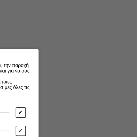
ν, την παροχή
αι για να σας
άποιες
σιμες όλες τις
✔
✔