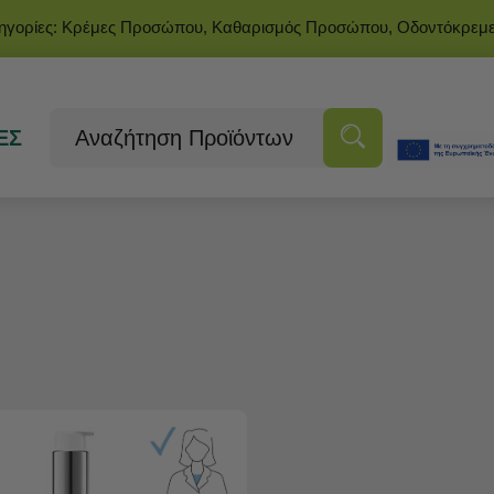
τηγορίες: Κρέμες Προσώπου, Καθαρισμός Προσώπου, Οδοντόκρεμ
ΕΣ