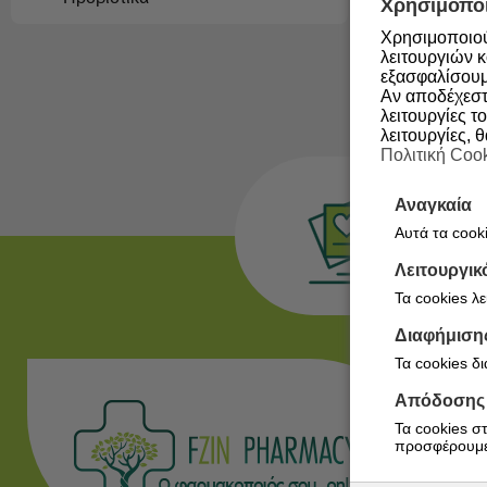
Χρησιμοποι
Χρησιμοποιού
λειτουργιών κ
εξασφαλίσουμ
Αν αποδέχεστε
λειτουργίες το
λειτουργίες, 
Πολιτική Coo
Αναγκαία
Αυτά τα cooki
Λειτουργικ
Τα cookies λ
Διαφήμιση
Τα cookies δ
Απόδοσης
Σ
Τα cookies σ
Ε
προσφέρουμε
Π