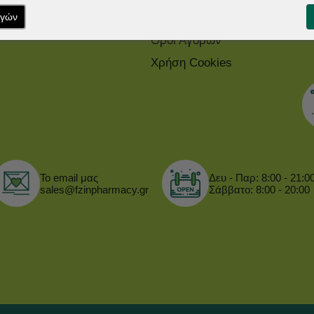
ογών
ρθρα / Blog
Προσωπικά Δεδομένα
Όροι Αγορών
Χρήση Cookies
Το email μας
Δευ - Παρ: 8:00 - 21:0
sales@fzinpharmacy.gr
Σάββατο: 8:00 - 20:00