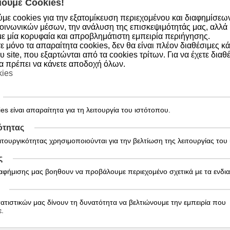
ούμε Cookies!
με cookies για την εξατομίκευση περιεχομένου και διαφημίσεω
οινωνικών μέσων, την ανάλυση της επισκεψιμότητάς μας, αλλά κ
ε μία κορυφαία και απροβλημάτιστη εμπειρία περιήγησης.
 μόνο τα απαραίτητα cookies, δεν θα είναι πλέον διαθέσιμες κ
υ site, που εξαρτώνται από τα cookies τρίτων. Για να έχετε διαθέ
θα πρέπει να κάνετε αποδοχή όλων.
kies
Εγγραφείτε στο Newsletter!
es είναι απαραίτητα για τη λειτουργία του ιστότοπου.
Ενημερωθείτε άμεσα για τις προσφορές μας!
ότητας
ειτουργικότητας χρησιμοποιούνται για την βελτίωση της λειτουργίας του
ς
ιαφήμισης μας βοηθουν να προβάλουμε περιεχομένο σχετικά με τα ενδι
FZIN PHARMACY
Πληροφορίες
χετικά με μας
Τρόποι Παραγγελίας
τατιστικών μας δίνουν τη δυνατότητα να βελτιώνουμε την εμπειρία που
πικοινωνία
Τρόποι πληρωμής
.
ολιτική επιστροφών
Τρόποι Αποστολής