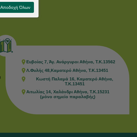
Brands
Αποδοχή Όλων
Παραγγελίες
Ευβοίας 7, Άγ. Ανάργυροι Αθήνα, Τ.Κ.13562
Λ.Φυλής 48,Καματερό Αθήνα, Τ.Κ.13451
0
Κωστή Παλαμά 16, Καματερό Αθήνα,
Τ.Κ.13451
Αιτωλίας 14, Χαλάνδρι Αθήνα, Τ.Κ.15231
(μόνο σημείο παραλαβής)