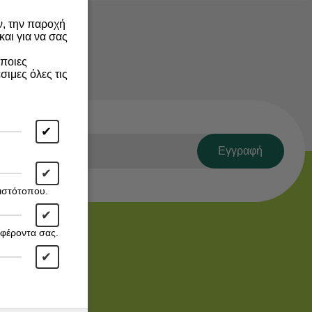
ν, την παροχή
αι για να σας
άποιες
σιμες όλες τις
✔
Εγγραφή
✔
 ιστότοπου.
✔
αφέροντα σας.
Χρήσιμα
✔
Παρακολούθηση
αποστολής
Αγαπημένα