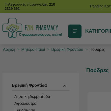
Τηλεφωνικές παραγγελίες
210
Trending Κα
2319 692
ΚΑΤΗΓΟΡΙ
Αρχική
>
Μητέρα-Παιδί
>
Βρεφική Φροντίδα
>
Πούδρες
Πούδρες
Βρεφική Φροντίδα
Ατοπική Δερματίτιδα
Αφρόλουτρα
Ενυδάτωση