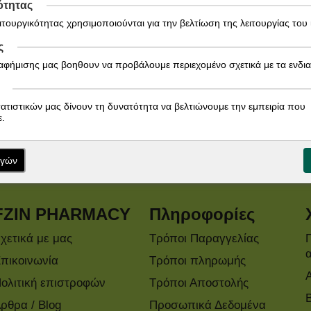
ότητας
ειτουργικότητας χρησιμοποιούνται για την βελτίωση της λειτουργίας του
ς
ιαφήμισης μας βοηθουν να προβάλουμε περιεχομένο σχετικά με τα ενδι
τατιστικών μας δίνουν τη δυνατότητα να βελτιώνουμε την εμπειρία που
Εγγραφείτε στο Newsletter!
.
Ενημερωθείτε άμεσα για τις προσφορές μας!
ογών
FZIN PHARMACY
Πληροφορίες
χετικά με μας
Τρόποι Παραγγελίας
πικοινωνία
Τρόποι πληρωμής
ολιτική επιστροφών
Τρόποι Αποστολής
ρθρα / Blog
Προσωπικά Δεδομένα