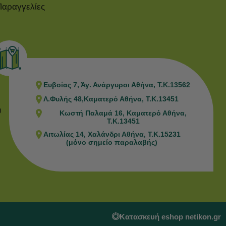
Παραγγελίες
Ευβοίας 7, Άγ. Ανάργυροι Αθήνα, Τ.Κ.13562
Λ.Φυλής 48,Καματερό Αθήνα, Τ.Κ.13451
0
Κωστή Παλαμά 16, Καματερό Αθήνα,
Τ.Κ.13451
Αιτωλίας 14, Χαλάνδρι Αθήνα, Τ.Κ.15231
(μόνο σημείο παραλαβής)
Κατασκευή eshop netikon.gr