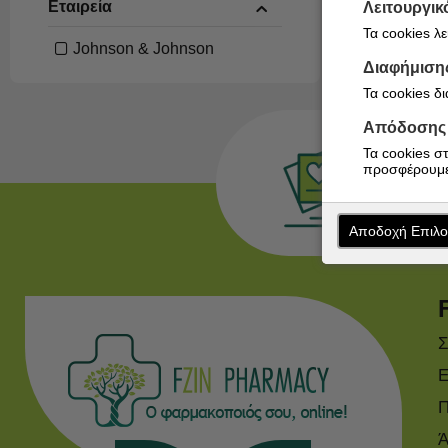
Εταιρεία
Λειτουργικ
Μπατονέτες
Τα cookies λ
Johnson & Johnson
Διαφήμιση
Τα cookies δ
Απόδοσης
Τα cookies σ
προσφέρουμε
Αποδοχή Επιλ
Σ
Ε
Π
Ά