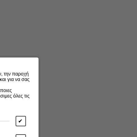
ν, την παροχή
αι για να σας
άποιες
σιμες όλες τις
✔