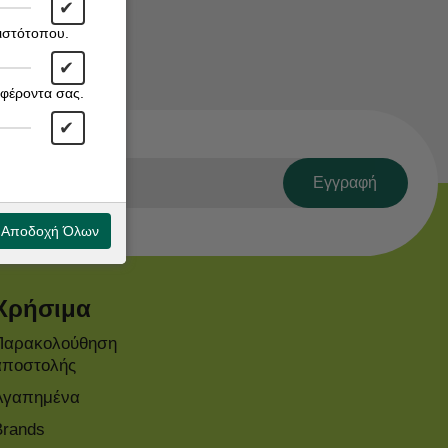
✔
 ιστότοπου.
✔
αφέροντα σας.
✔
Εγγραφή
Αποδοχή Όλων
Χρήσιμα
Παρακολούθηση
αποστολής
Αγαπημένα
Brands