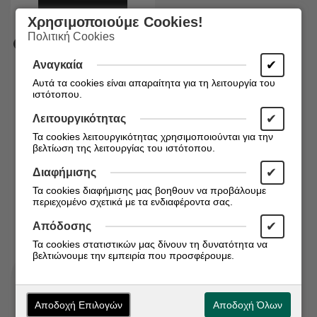
Χρησιμοποιούμε Cookies!
Πολιτική Cookies
✔
Αναγκαία
Αυτά τα cookies είναι απαραίτητα για τη λειτουργία του
ιστότοπου.
✔
Λειτουργικότητας
Διαθέσιμο απο 4-6
ημερες
Τα cookies λειτουργικότητας χρησιμοποιούνται για την
Κωδικός:
8809562559924
βελτίωση της λειτουργίας του ιστότοπου.
Abib PDRN Collagen Lip
✔
Διαφήμισης
Mask Glazed Jelly - Μάσκα
Τα cookies διαφήμισης μας βοηθουν να προβάλουμε
Χειλιών με Ενυδάτωση &
περιεχομένο σχετικά με τα ενδιαφέροντα σας.
Σύσφιξη
€
11,95
✔
Απόδοσης
Τα cookies στατιστικών μας δίνουν τη δυνατότητα να
βελτιώνουμε την εμπειρία που προσφέρουμε.
Αποδοχή Επιλογών
Αποδοχή Όλων