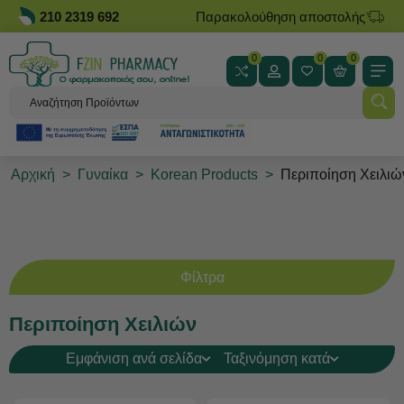
210 2319 692
Παρακολούθηση αποστολής
0
0
0
Αρχική
>
Γυναίκα
>
Korean Products
>
Περιποίηση Χειλιώ
Φίλτρα
Περιποίηση Χειλιών
Εμφάνιση ανά σελίδα
Ταξινόμηση κατά