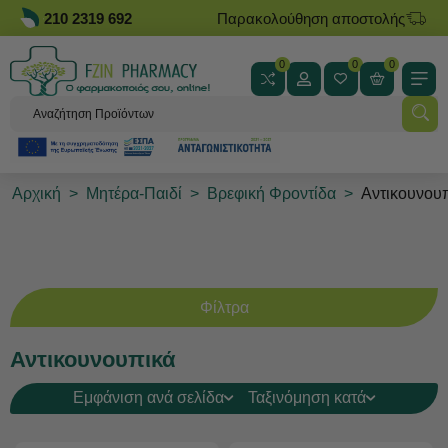
210 2319 692
Παρακολούθηση αποστολής
0
0
0
Αρχική
>
Μητέρα-Παιδί
>
Βρεφική Φροντίδα
>
Αντικουνου
Φίλτρα
Αντικουνουπικά
Εμφάνιση ανά σελίδα
Ταξινόμηση κατά