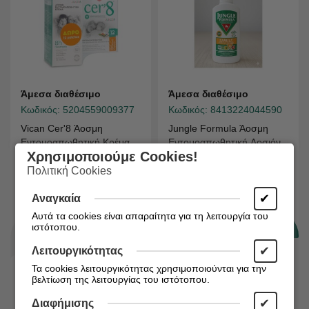
Άμεσα διαθέσιμο
Άμεσα διαθέσιμο
Κωδικός:
5204559009377
Κωδικός:
8413224044590
Vican Cer'8 Άοσμη
Jungle Formula Άοσμη
Εντομοαπωθητική Κρέμα
Εντομοαπωθητική Λοσιόν
Χρησιμοποιούμε Cookies!
σε Σωληνάριο Κατάλληλη
σε Spray Κατάλληλη για
για Παιδιά 150ml +strips
Παιδιά 100ml
Πολιτική Cookies
12τμχ
€
€
9,93
7,24
✔
Αναγκαία
Αυτά τα cookies είναι απαραίτητα για τη λειτουργία του
ιστότοπου.
✔
Λειτουργικότητας
Τα cookies λειτουργικότητας χρησιμοποιούνται για την
βελτίωση της λειτουργίας του ιστότοπου.
✔
Διαφήμισης