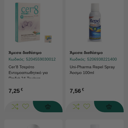
Άμεσα διαθέσιμο
Άμεσα διαθέσιμο
Κωδικός:
5204559030012
Κωδικός:
5206938221400
Cer'8 Τσερότο
Uni-Pharma Repel Spray
Εντομοαπωθητικό για
Άοσμο 100ml
Παιδιά 24 Τεμάχια
€
€
7,25
7,56