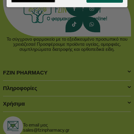
Το σύγχρονο φαρμακείο με το εξειδικευμένο προσωπικό που
χρειάζεσαι! Προσφέρουμε προϊόντα υγείας, ομορφιάς,
συμπληρώματα διατροφής και ορθοπεδικά είδη.
FZIN PHARMACY
Πληροφορίες
Χρήσιμα
Το email μας
sales@fzinpharmacy.gr