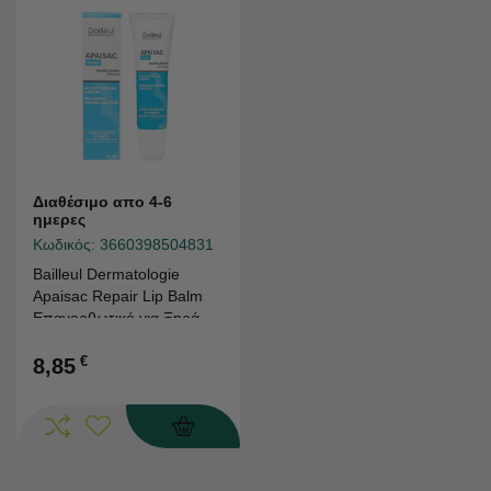
Διαθέσιμο απο 4-6
ημερες
Κωδικός:
3660398504831
Bailleul Dermatologie
Apaisac Repair Lip Balm
Επανορθωτικό για Ξηρά &
Σκασμένα Χείλη, 15ml
€
8,85