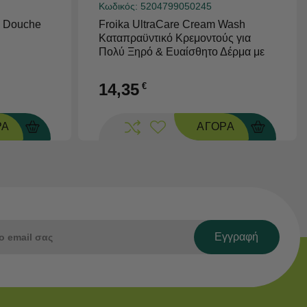
Κωδικός:
5204799050245
l Douche
Froika UltraCare Cream Wash
Καταπραϋντικό Κρεμοντούς για
Πολύ Ξηρό & Ευαίσθητο Δέρμα με
Τάση Ατοπίας & Κνησμού, 1000ml
14,35
€
ΡΑ
ΑΓΟΡΑ
Εγγραφή