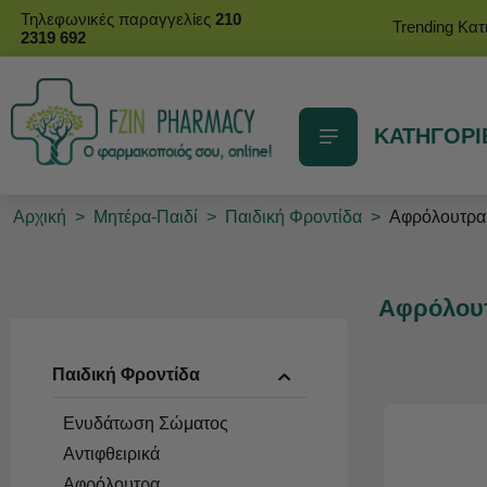
Τηλεφωνικές παραγγελίες
210
Trending Κα
2319 692
ΚΑΤΗΓΟΡΙ
Αρχική
>
Μητέρα-Παιδί
>
Παιδική Φροντίδα
>
Αφρόλουτρα
Αφρόλου
Παιδική Φροντίδα
Eνυδάτωση Σώματος
Αντιφθειρικά
Αφρόλουτρα