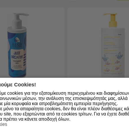
ούμε Cookies!
ο από 1 έως 3
Διαθέσιμο από 1 έως 3
με cookies για την εξατομίκευση περιεχομένου και διαφημίσεω
ημέρες
οινωνικών μέσων, την ανάλυση της επισκεψιμότητάς μας, αλλά κ
5213006608896
Κωδικός:
5203069131066
ε μία κορυφαία και απροβλημάτιστη εμπειρία περιήγησης.
 μόνο τα απαραίτητα cookies, δεν θα είναι πλέον διαθέσιμες κ
lors Just Breathe Shower
Korres Kαρύδα & Αμύγδα
υ site, που εξαρτώνται από τα cookies τρίτων. Για να έχετε διαθέ
l
Βρεφικό Αφρόλουτρο & 
θα πρέπει να κάνετε αποδοχή όλων.
1000ml
kies