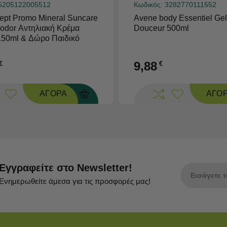
5205122005512
Κωδικός:
3282770111552
pt Promo Mineral Suncare
Avene body Essentiel Ge
iodor Αντηλιακή Κρέμα
Douceur 500ml
150ml & Δώρο Παιδικό
 & Αφρόλουτρο 2 σε 1,
 σετ
9,88
€
€
ΑΓΟΡΑ
ΑΓΟ
Εγγραφείτε στο Newsletter!
Ενημερωθείτε άμεσα για τις προσφορές μας!