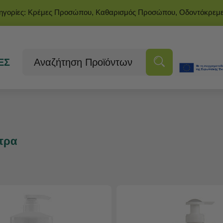
τηγορίες: Κρέμες Προσώπου, Καθαρισμός Προσώπου, Οδοντόκρεμ
ΕΣ
τρα