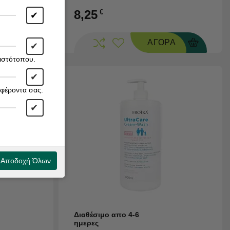
8,25
€
✔
ΡΑ
ΑΓΟΡΑ
✔
 ιστότοπου.
✔
αφέροντα σας.
✔
Αποδοχή Όλων
Διαθέσιμο απο 4-6
ημερες