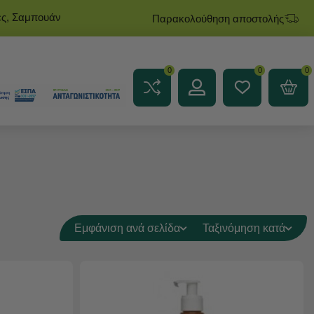
ες, Σαμπουάν
Παρακολούθηση αποστολής
0
0
0
Εμφάνιση ανά σελίδα
Ταξινόμηση κατά