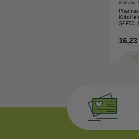
Κωδικός:
Pharmase
Kids Hel
SPF50, 
Σαμπουάν
100ml, 1
16,23