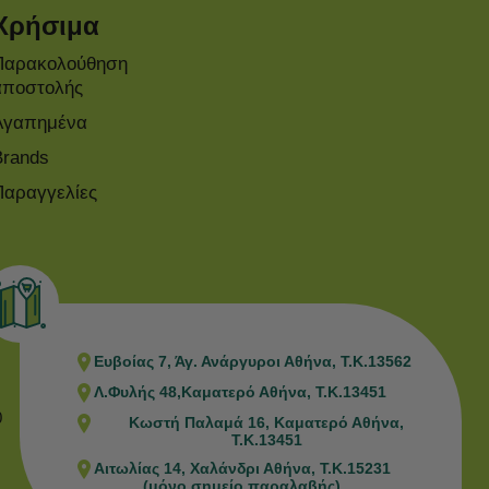
Χρήσιμα
Παρακολούθηση
αποστολής
Αγαπημένα
Brands
Παραγγελίες
Ευβοίας 7, Άγ. Ανάργυροι Αθήνα, Τ.Κ.13562
Λ.Φυλής 48,Καματερό Αθήνα, Τ.Κ.13451
0
Κωστή Παλαμά 16, Καματερό Αθήνα,
Τ.Κ.13451
Αιτωλίας 14, Χαλάνδρι Αθήνα, Τ.Κ.15231
(μόνο σημείο παραλαβής)