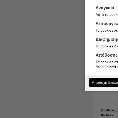
3,91
€
Αναγκαία
Αυτά τα cooki
Λειτουργικ
Τα cookies λ
Διαφήμιση
Τα cookies δ
Απόδοσης
Τα cookies σ
προσφέρουμε
Αποδοχή Επιλ
Διαθέσιμ
ημέρες