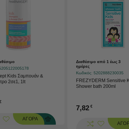
αθέσιμο
Διαθέσιμο από 1 έως 3
ημέρες
5205122005178
Κωδικός:
5202888230035
ept Kids Σαμπουάν &
FREZYDERM Sensitive K
ρο 2σε1, 1lt
Shower bath 200ml
€
7,82
€
ΑΓΟΡΑ
ΑΓΟ