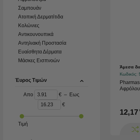
Σαμπουάν
Ατοπική Δερματίτιδα
Κολώνιες
Αντικουνουπικά
Αντηλιακή Προστασία
Ευαίσθητα Δέρματα
Μάσκες Εισπνοών
Άμεσα δι
Ρινική Αποσυμφόρηση
Κωδικός:
Παιδική Ακμή
Έυρος Τιμών
Pharmas
Περιποίηση Χειλιών
Αφρόλουτ
Απο
€
–
Εως
Χτένα για ψείρες
Καθαρισμός
€
12,17
Conditioners
Styling
Τιμή
Βιταμίνες Για Παιδιά