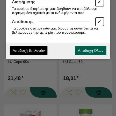
✔
Διαφήμισης
Τα cookies διαφήμισης μας βοηθουν να προβάλουμε
περιεχομένο σχετικά με τα ενδιαφέροντα σας.
✔
Απόδοσης
Τα cookies στατιστικών μας δίνουν τη δυνατότητα να
βελτιώνουμε την εμπειρία που προσφέρουμε.
Διαθέσιμο απο 4-6
Διαθέσιμο απο 4-6
ημερες
ημερες
Κωδικός:
5019781012107
Κωδικός:
5019781012206
Αποδοχή Επιλογών
Αποδοχή Όλων
HEALTH AID Vitamin E 200
HEALTH AID Vitamin E 400
I.U Caps 60s
I.U Caps 30s
€
€
21,48
18,01