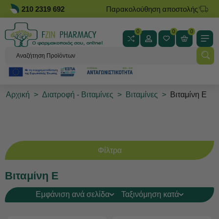
210 2319 692
Παρακολούθηση αποστολής
0
0
0
Αρχική
>
Διατροφή - Βιταμίνες
>
Βιταμίνες
>
Βιταμίνη Ε
Φίλτρα
Βιταμίνη Ε
Εμφάνιση ανά σελίδα
Ταξινόμηση κατά