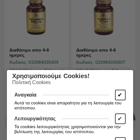
Διαθέσιμο απο 4-6
Διαθέσιμο απο 4-6
ημερες
ημερες
Κωδικός:
033984035409
Κωδικός:
033984035607
SOLGAR Vitamin E Natural
SOLGAR Vitamin E Natural
Χρησιμοποιούμε Cookies!
268mg 400IU Softgels 50s
671mg 1000IU Softgels
Πολιτική Cookies
50s
✔
Αναγκαία
€
€
20,09
31,80
Αυτά τα cookies είναι απαραίτητα για τη λειτουργία του
ιστότοπου.
✔
Λειτουργικότητας
Τα cookies λειτουργικότητας χρησιμοποιούνται για την
βελτίωση της λειτουργίας του ιστότοπου.