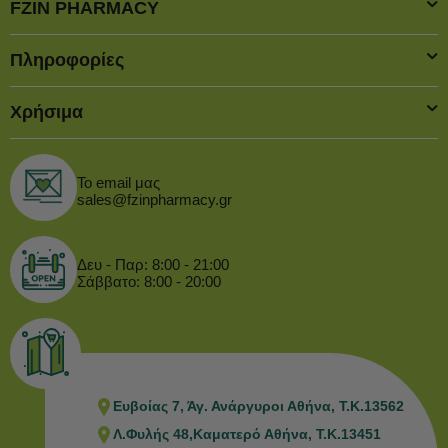
FZIN PHARMACY
Πληροφορίες
Χρήσιμα
Το email μας
sales@fzinpharmacy.gr
Δευ - Παρ: 8:00 - 21:00
Σάββατο: 8:00 - 20:00
Ευβοίας 7, Άγ. Ανάργυροι Αθήνα, Τ.Κ.13562
Λ.Φυλής 48,Καματερό Αθήνα, Τ.Κ.13451