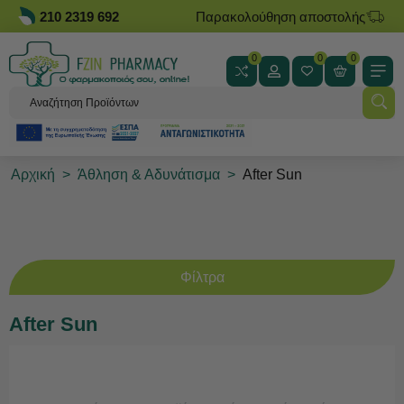
210 2319 692
Παρακολούθηση αποστολής
0
0
0
Αρχική
>
Άθληση & Αδυνάτισμα
>
After Sun
Φίλτρα
After Sun