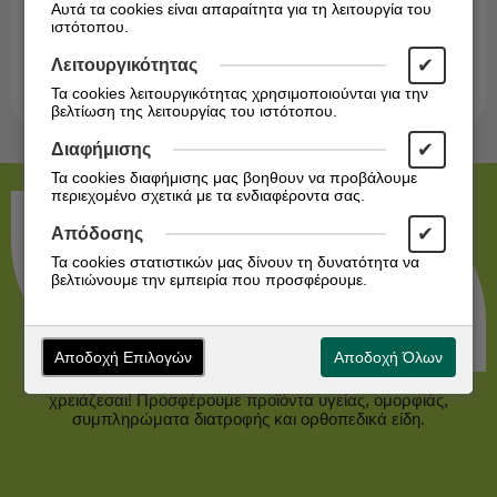
Εγγραφείτε στο Newsletter!
Αυτά τα cookies είναι απαραίτητα για τη λειτουργία του
ιστότοπου.
Ενημερωθείτε άμεσα για τις προσφορές μας!
✔
Λειτουργικότητας
Εγγραφή
Τα cookies λειτουργικότητας χρησιμοποιούνται για την
βελτίωση της λειτουργίας του ιστότοπου.
✔
Διαφήμισης
Τα cookies διαφήμισης μας βοηθουν να προβάλουμε
περιεχομένο σχετικά με τα ενδιαφέροντα σας.
✔
Απόδοσης
Τα cookies στατιστικών μας δίνουν τη δυνατότητα να
βελτιώνουμε την εμπειρία που προσφέρουμε.
Αποδοχή Επιλογών
Αποδοχή Όλων
Το σύγχρονο φαρμακείο με το εξειδικευμένο προσωπικό που
χρειάζεσαι! Προσφέρουμε προϊόντα υγείας, ομορφιάς,
συμπληρώματα διατροφής και ορθοπεδικά είδη.