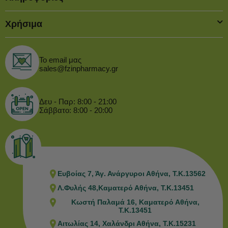
Χρήσιμα
Το email μας
sales@fzinpharmacy.gr
Δευ - Παρ: 8:00 - 21:00
Σάββατο: 8:00 - 20:00
Ευβοίας 7, Άγ. Ανάργυροι Αθήνα, Τ.Κ.13562
Λ.Φυλής 48,Καματερό Αθήνα, Τ.Κ.13451
Κωστή Παλαμά 16, Καματερό Αθήνα,
Τ.Κ.13451
Αιτωλίας 14, Χαλάνδρι Αθήνα, Τ.Κ.15231