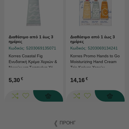
Διαθέσιμο από 1 έως 3
Διαθέσιμο από 1 έως 3
ημέρες
ημέρες
Κωδικός:
5203069135071
Κωδικός:
5203069134241
Korres Coastal Fig
Korres Promo Hands to Go
Ενυδατική Κρέμα Χεριών &
Moisturizing Hand Cream
Νυχιών για Σκασμένα Χέρια
Trio Kρέμες Χεριών
50ml
Mountain Honey, 50ml &
€
Coastal Fig, 50ml &
€
5,30
14,16
Mandarin Neroli, 50ml,
1σετ
ΠΡΟΗΓ