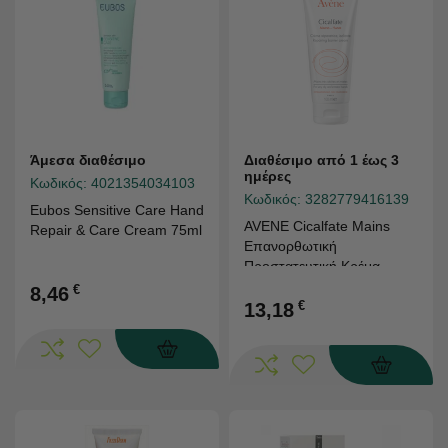
Άμεσα διαθέσιμο
Διαθέσιμο από 1 έως 3
ημέρες
Κωδικός:
4021354034103
Κωδικός:
3282779416139
Eubos Sensitive Care Hand
AVENE Cicalfate Mains
Repair & Care Cream 75ml
Επανορθωτική
Προστατευτική Κρέμα
Χεριών (για Ξηρά
€
8,46
Ερεθισμένα Χέρια) 100ml
€
13,18