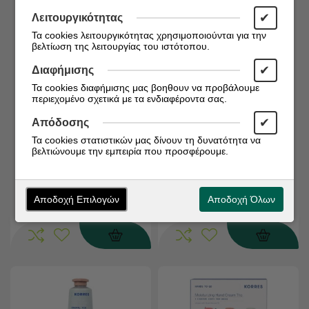
✔
Λειτουργικότητας
Τα cookies λειτουργικότητας χρησιμοποιούνται για την
βελτίωση της λειτουργίας του ιστότοπου.
✔
Διαφήμισης
Τα cookies διαφήμισης μας βοηθουν να προβάλουμε
Διαθέσιμο από 1 έως 3
Διαθέσιμο από 1 έως 3
περιεχομένο σχετικά με τα ενδιαφέροντα σας.
ημέρες
ημέρες
Κωδικός:
3282770145779
Κωδικός:
5203069135101
✔
Απόδοσης
Avene Cold Cream
Korres Peony Rose
Τα cookies στατιστικών μας δίνουν τη δυνατότητα να
βελτιώνουμε την εμπειρία που προσφέρουμε.
Concentrated Hand Cream
Ενυδατική Κρέμα Χεριών &
Συμπυκνωμένη Κρέμα
Νυχιών για Σκασμένα Χέρια
Χεριών, 50ml
50ml
€
€
6,44
4,11
Αποδοχή Επιλογών
Αποδοχή Όλων