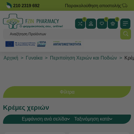
210 2319 692
Παρακολούθηση αποστολής
0
0
0
Αρχική
>
Γυναίκα
>
Περιποίηση Χεριών και Ποδιών
>
Κρέμ
Φίλτρα
Κρέμες χεριών
Εμφάνιση ανά σελίδα
Ταξινόμηση κατά