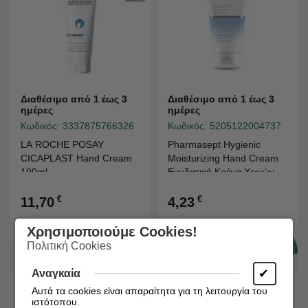
Διαθέσιμο από 1 έως 3
Διαθέσιμο από 1 έως 3
ημέρες
ημέρες
Κωδικός:
3337875766326
Κωδικός:
5205122004737
LA ROCHE POSAY
Pharmasept Hygienic
CICAPLAST Hand Cream
Moisturizing Hand Cream
100ml
Ενυδατική Κρέμα Χεριών
75ml
€
€
11,70
4,23
Χρησιμοποιούμε Cookies!
Πολιτική Cookies
✔
Αναγκαία
Αυτά τα cookies είναι απαραίτητα για τη λειτουργία του
ιστότοπου.