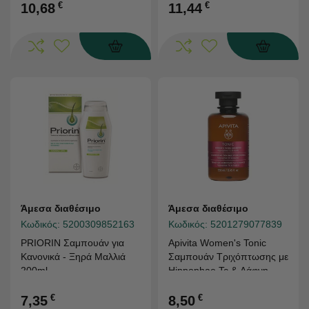
€
€
10,68
11,44
Άμεσα διαθέσιμο
Άμεσα διαθέσιμο
Κωδικός:
5200309852163
Κωδικός:
5201279077839
PRIORIN Σαμπουάν για
Apivita Women's Tonic
Κανονικά - Ξηρά Μαλλιά
Σαμπουάν Τριχόπτωσης με
200ml
Hippophae Tc & Δάφνη
250ml
€
€
7,35
8,50