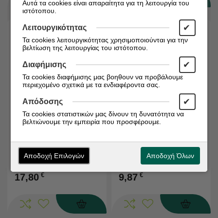
Αυτά τα cookies είναι απαραίτητα για τη λειτουργία του
ιστότοπου.
✔
Λειτουργικότητας
Τα cookies λειτουργικότητας χρησιμοποιούνται για την
βελτίωση της λειτουργίας του ιστότοπου.
✔
Διαφήμισης
Τα cookies διαφήμισης μας βοηθουν να προβάλουμε
περιεχομένο σχετικά με τα ενδιαφέροντα σας.
✔
Απόδοσης
Άμεσα διαθέσιμο
Άμεσα διαθέσιμο
Τα cookies στατιστικών μας δίνουν τη δυνατότητα να
βελτιώνουμε την εμπειρία που προσφέρουμε.
Κωδικός:
5200375398152
Κωδικός:
5200385400036
BODERM Bionatar
Therapis Medicell
Σαμπουάν για τα
Antidandruff Shampoo
Συμπτώματα της
160ml
Αποδοχή Επιλογών
Αποδοχή Όλων
Ψωρίασης & της
Σμηγματορροϊκής
€
€
17,80
9,87
Δερματίτιδας 300ml