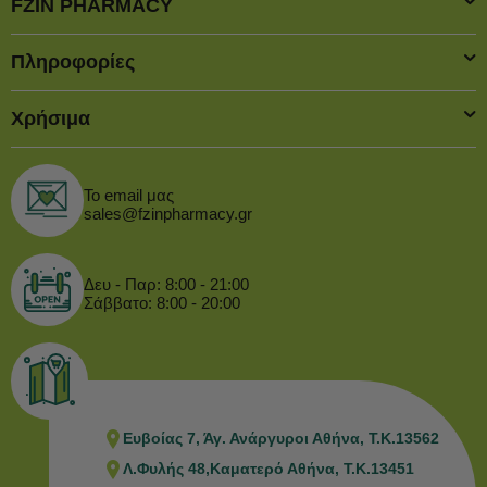
FZIN PHARMACY
Πληροφορίες
Χρήσιμα
Το email μας
sales@fzinpharmacy.gr
Δευ - Παρ: 8:00 - 21:00
Σάββατο: 8:00 - 20:00
Ευβοίας 7, Άγ. Ανάργυροι Αθήνα, Τ.Κ.13562
Λ.Φυλής 48,Καματερό Αθήνα, Τ.Κ.13451