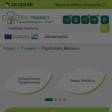
210 2319 692
Παρακολούθηση αποστολής
0
0
0
Αρχική
>
Γυναίκα
>
Περιποίηση Μαλλιών
Αντιμετώπιση
Βαφές Μαλλιών
Τριχόπτωσης