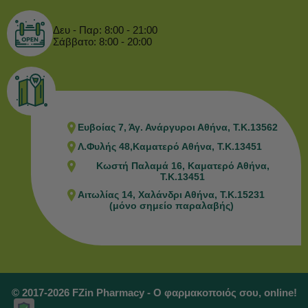
Δευ - Παρ: 8:00 - 21:00
Σάββατο: 8:00 - 20:00
Ευβοίας 7, Άγ. Ανάργυροι Αθήνα, Τ.Κ.13562
Λ.Φυλής 48,Καματερό Αθήνα, Τ.Κ.13451
Κωστή Παλαμά 16, Καματερό Αθήνα,
Τ.Κ.13451
Αιτωλίας 14, Χαλάνδρι Αθήνα, Τ.Κ.15231
(μόνο σημείο παραλαβής)
© 2017-2026 FZin Pharmacy - Ο φαρμακοποιός σου, online!