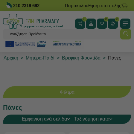
210 2319 692
Παρακολούθηση αποστολής
0
0
0
Αρχική
>
Μητέρα-Παιδί
>
Βρεφική Φροντίδα
>
Πάνες
Φίλτρα
Πάνες
Εμφάνιση ανά σελίδα
Ταξινόμηση κατά