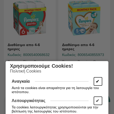
Διαθέσιμο απο 4-6
Διαθέσιμο απο 4-6
ημερες
ημερες
Κωδικός:
8006540068632
Κωδικός:
8006540855973
Pampers Πάνες Βρακάκι
Pampers Premium Care
Χρησιμοποιούμε Cookies!
Pants No. 6 για 14-19kg
Νο 5 Monthly Box 148τμχ
Πολιτική Cookies
132τμχ
(11-16kg)
✔
Αναγκαία
€
€
47,13
48,32
Αυτά τα cookies είναι απαραίτητα για τη λειτουργία του
ιστότοπου.
✔
Λειτουργικότητας
Τα cookies λειτουργικότητας χρησιμοποιούνται για την
βελτίωση της λειτουργίας του ιστότοπου.