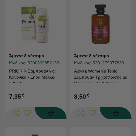
Άμεσα διαθέσιμο
Άμεσα διαθέσιμο
Κωδικός:
5200309852163
Κωδικός:
5201279077839
PRIORIN Σαμπουάν για
Apivita Women's Tonic
Κανονικά - Ξηρά Μαλλιά
Σαμπουάν Τριχόπτωσης με
200ml
Hippophae Tc & Δάφνη
250ml
€
€
7,35
8,50