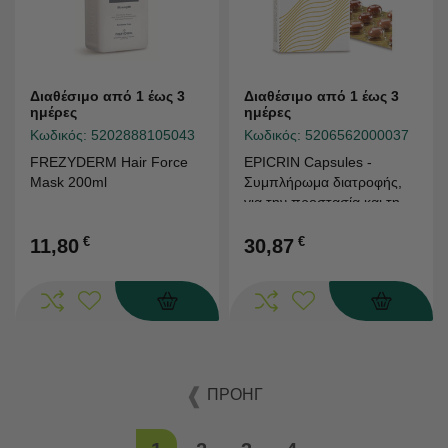
Διαθέσιμο από 1 έως 3
Διαθέσιμο από 1 έως 3
ημέρες
ημέρες
Κωδικός:
5202888105043
Κωδικός:
5206562000037
FREZYDERM Hair Force
EPICRIN Capsules -
Mask 200ml
Συμπλήρωμα διατροφής,
για την προστασία και την
αναζωογόνηση των
€
μαλλιών 30 κάψουλες
€
11,80
30,87
ΠΡΟΗΓ