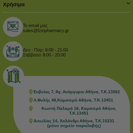
Χρήσιμα
Το email μας
sales@fzinpharmacy.gr
Δευ - Παρ: 8:00 - 21:00
Σάββατο: 8:00 - 20:00
Ευβοίας 7, Άγ. Ανάργυροι Αθήνα, Τ.Κ.13562
Λ.Φυλής 48,Καματερό Αθήνα, Τ.Κ.13451
Κωστή Παλαμά 16, Καματερό Αθήνα,
Τ.Κ.13451
Αιτωλίας 14, Χαλάνδρι Αθήνα, Τ.Κ.15231
(μόνο σημείο παραλαβής)