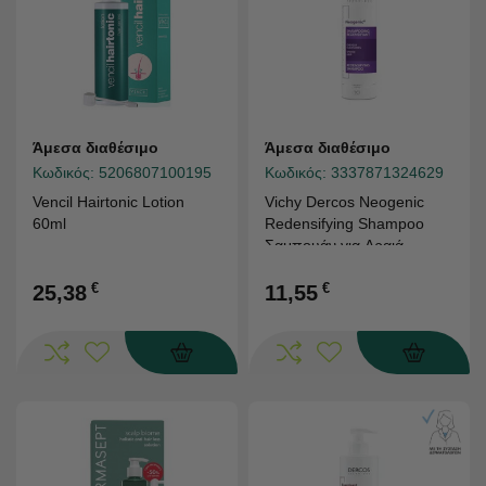
Άμεσα διαθέσιμο
Άμεσα διαθέσιμο
Κωδικός:
5206807100195
Κωδικός:
3337871324629
Vencil Hairtonic Lotion
Vichy Dercos Neogenic
60ml
Redensifying Shampoo
Σαμπουάν για Αραιά
Μαλλιά και Μόνιμη
€
Τριχόπτωση 200ml
€
25,38
11,55