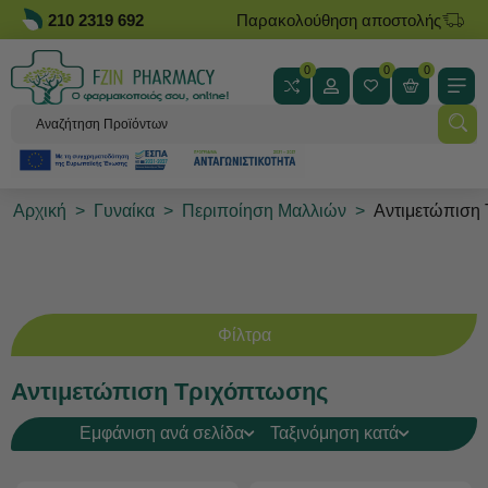
210 2319 692
Παρακολούθηση αποστολής
0
0
0
Αρχική
>
Γυναίκα
>
Περιποίηση Μαλλιών
>
Αντιμετώπιση
Φίλτρα
Αντιμετώπιση Τριχόπτωσης
Εμφάνιση ανά σελίδα
Ταξινόμηση κατά