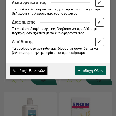
✔
Λειτουργικότητας
Τα cookies λειτουργικότητας χρησιμοποιούνται για την
βελτίωση της λειτουργίας του ιστότοπου.
✔
Διαφήμισης
Διαθέσιμο από 1 έως 3
Διαθέσιμο από 1 έως 3
Τα cookies διαφήμισης μας βοηθουν να προβάλουμε
ημέρες
ημέρες
περιεχομένο σχετικά με τα ενδιαφέροντα σας.
Κωδικός:
5202888105012
Κωδικός:
5202888105029
✔
Απόδοσης
FREZYDERM Hair Force
FREZYDERM Hair Force
Τα cookies στατιστικών μας δίνουν τη δυνατότητα να
Shampoo Women 200ml
Monodose Day/Night
βελτιώνουμε την εμπειρία που προσφέρουμε.
14x10ml
€
€
10,60
30,38
Αποδοχή Επιλογών
Αποδοχή Όλων