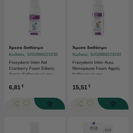
Άμεσα διαθέσιμο
Άμεσα διαθέσιμο
Κωδικός:
5202888223235
Κωδικός:
5202888223242
Frezyderm Intim Aid
Frezyderm Intim Area
Cranberry Foam Ειδικός
Menopause Foam Αφρός
Αφρός Καθαρισμού της
Καθαρισμού της
Ευαίσθητης Περιοχής με
Ευαίσθητης Περιοχής Μετά
Κράνμπερι & Μανόζη
€
την Εμμηνόπαυση 200ml
€
6,81
15,51
100ml