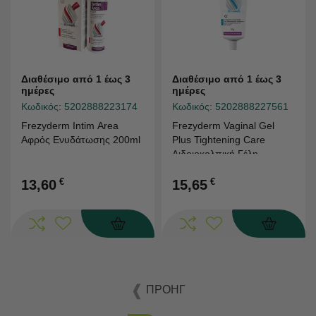
Διαθέσιμο από 1 έως 3
Διαθέσιμο από 1 έως 3
ημέρες
ημέρες
Κωδικός:
5202888223174
Κωδικός:
5202888227561
Frezyderm Intim Area
Frezyderm Vaginal Gel
Αφρός Ενυδάτωσης 200ml
Plus Tightening Care
Αιδοιοκολπική Γέλη
Σύσφιγξης pH 5.5, 50g
€
€
13,60
15,65
ΠΡΟΗΓ