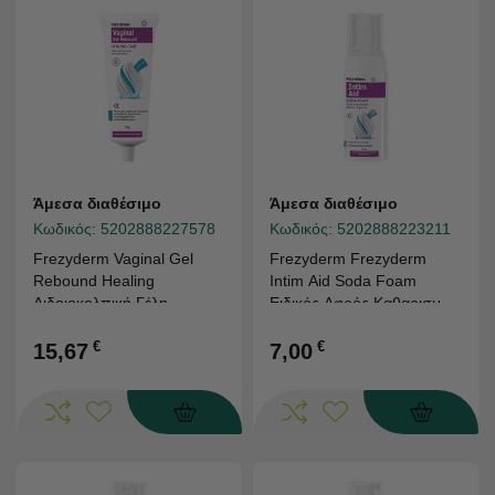
Άμεσα διαθέσιμο
Άμεσα διαθέσιμο
Κωδικός:
5202888227578
Κωδικός:
5202888223211
Frezyderm Vaginal Gel
Frezyderm Frezyderm
Rebound Healing
Intim Aid Soda Foam
Αιδοιοκολπική Γέλη
Ειδικός Αφρός Καθαρισμού
Αποκατάστασης, 50g
της Ευαίσθητης Περιοχής
€
με Σόδα & Εχινάκεια 100ml
€
15,67
7,00