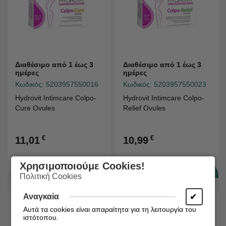
Διαθέσιμο από 1 έως 3
Διαθέσιμο από 1 έως 3
ημέρες
ημέρες
Κωδικός:
5203957550016
Κωδικός:
5203957550023
Hydrovit Intimcare Colpo-
Hydrovit Intimcare Colpo-
Cure Ovules
Relief Ovules
€
€
11,01
10,99
Χρησιμοποιούμε Cookies!
Πολιτική Cookies
✔
Αναγκαία
Αυτά τα cookies είναι απαραίτητα για τη λειτουργία του
ιστότοπου.