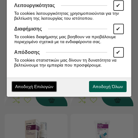
✔
Λειτουργικότητας
Τα cookies λειτουργικότητας χρησιμοποιούνται για την
βελτίωση της λειτουργίας του ιστότοπου.
✔
Διαφήμισης
Τα cookies διαφήμισης μας βοηθουν να προβάλουμε
Διαθέσιμο από 1 έως 3
Διαθέσιμο από 1 έως 3
περιεχομένο σχετικά με τα ενδιαφέροντα σας.
ημέρες
ημέρες
Κωδικός:
5203957550030
Κωδικός:
5205122004560
✔
Απόδοσης
Hydrovit Intimcare Colpo-
Pharmasept Mama's Intim
Τα cookies στατιστικών μας δίνουν τη δυνατότητα να
Fresh Vaginal Gel -
Gel Καθαρισμού με
βελτιώνουμε την εμπειρία που προσφέρουμε.
Κολπική Γέλη, 6 x 5ml
Πρεβιοτικά για την
Ευαίσθητη Περιοχή, 250ml
€
€
10,98
5,49
Αποδοχή Επιλογών
Αποδοχή Όλων