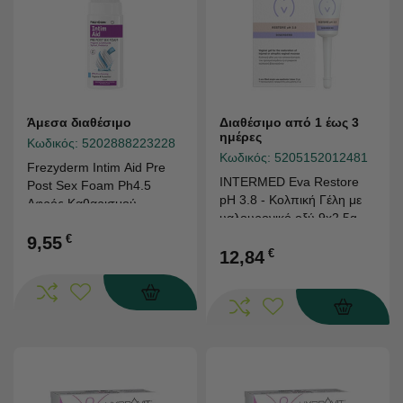
Άμεσα διαθέσιμο
Διαθέσιμο από 1 έως 3
ημέρες
Κωδικός:
5202888223228
Κωδικός:
5205152012481
Frezyderm Intim Aid Pre
INTERMED Eva Restore
Post Sex Foam Ph4.5
pH 3.8 - Κολπική Γέλη με
Αφρός Καθαρισμού
υαλουρονικό οξύ 9x2.5g
Ευαίσθητης Περιοχής Πριν
Έναρξη Σεξουαλικών
€
9,55
€
12,84
Επαφών 100ml