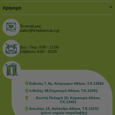
Χρήσιμα
Το email μας
sales@fzinpharmacy.gr
Δευ - Παρ: 8:00 - 21:00
Σάββατο: 8:00 - 20:00
Ευβοίας 7, Άγ. Ανάργυροι Αθήνα, Τ.Κ.13562
Λ.Φυλής 48,Καματερό Αθήνα, Τ.Κ.13451
Κωστή Παλαμά 16, Καματερό Αθήνα,
Τ.Κ.13451
Αιτωλίας 14, Χαλάνδρι Αθήνα, Τ.Κ.15231
(μόνο σημείο παραλαβής)