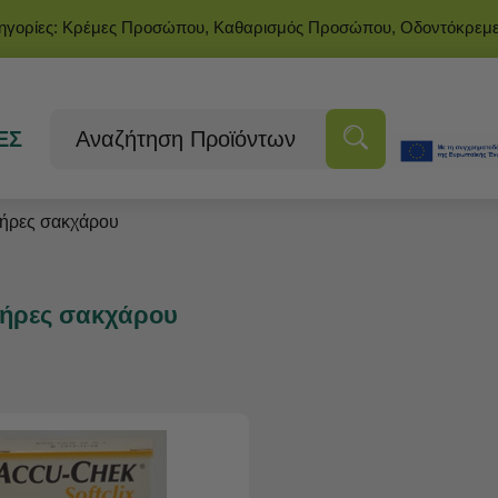
τηγορίες: Κρέμες Προσώπου, Καθαρισμός Προσώπου, Οδοντόκρεμ
ΕΣ
ήρες σακχάρου
ήρες σακχάρου