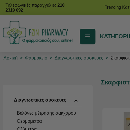
Τηλεφωνικές παραγγελίες
210
Trending Κα
2319 692
ΚΑΤΗΓΟΡΙ
Αρχική
>
Φαρμακείο
>
Διαγνωστικές συσκευές
>
Σκαρφιστ
Σκαρφιστ
Διαγνωστικές συσκευές
Βελόνες μέτρησης σακχάρου
Θερμόμετρα
Οξύμετρα