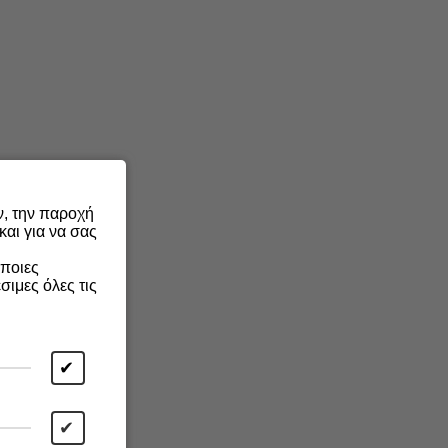
ν, την παροχή
αι για να σας
άποιες
σιμες όλες τις
✔
✔