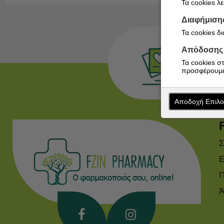
Τα cookies λ
Διαφήμιση
Τα cookies δ
Απόδοσης
Τα cookies σ
προσφέρουμε
Αποδοχή Επιλ
Σ
Ε
Π
Ά