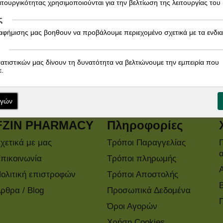
ειτουργικότητας χρησιμοποιούνται για την βελτίωση της λειτουργίας του
ς
ιαφήμισης μας βοηθουν να προβάλουμε περιεχομένο σχετικά με τα ενδι
Εγγραφείτε στο Newsletter!
τατιστικών μας δίνουν τη δυνατότητα να βελτιώνουμε την εμπειρία που
Ενημερωθείτε άμεσα για τις προσφορές μας!
.
ογών
FZIN PHARMACY
Πληροφορίες
χετικά με μας
Τρόποι Παραγγελίας
πικοινωνία
Τρόποι πληρωμής
ολιτική επιστροφών
Τρόποι Αποστολής
ρθρα / Blog
Προσωπικά Δεδομένα
Όροι Αγορών
Χρήση Cookies