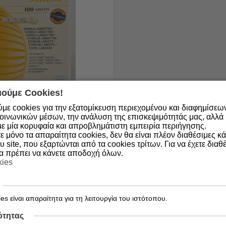
ούμε Cookies!
με cookies για την εξατομίκευση περιεχομένου και διαφημίσεω
αθέσιμο
οινωνικών μέσων, την ανάλυση της επισκεψιμότητάς μας, αλλά κ
4015630018284
ε μία κορυφαία και απροβλημάτιστη εμπειρία περιήγησης.
CCU-CHEK Softclix -
 μόνο τα απαραίτητα cookies, δεν θα είναι πλέον διαθέσιμες κ
ήρες 100 τμχ.
υ site, που εξαρτώνται από τα cookies τρίτων. Για να έχετε διαθέ
θα πρέπει να κάνετε αποδοχή όλων.
kies
es είναι απαραίτητα για τη λειτουργία του ιστότοπου.
ΑΓΟΡΑ
ότητας