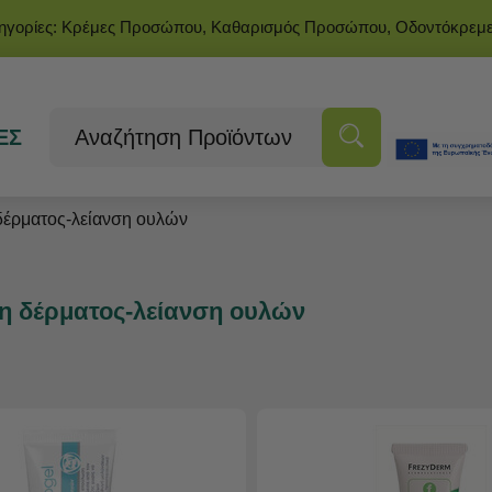
τηγορίες: Κρέμες Προσώπου, Καθαρισμός Προσώπου, Οδοντόκρεμ
ΕΣ
έρματος-λείανση ουλών
 δέρματος-λείανση ουλών