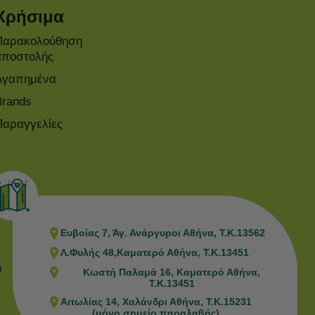
Χρήσιμα
Παρακολούθηση
αποστολής
Αγαπημένα
Brands
Παραγγελίες
Ευβοίας 7, Άγ. Ανάργυροι Αθήνα, Τ.Κ.13562
Λ.Φυλής 48,Καματερό Αθήνα, Τ.Κ.13451
0
Κωστή Παλαμά 16, Καματερό Αθήνα,
Τ.Κ.13451
Αιτωλίας 14, Χαλάνδρι Αθήνα, Τ.Κ.15231
(μόνο σημείο παραλαβής)