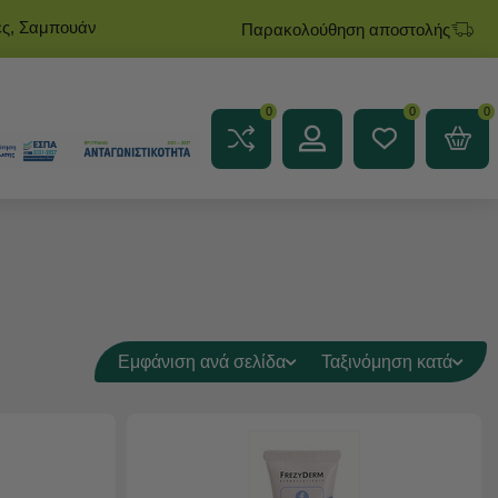
ες, Σαμπουάν
Παρακολούθηση αποστολής
0
0
0
Εμφάνιση ανά σελίδα
Ταξινόμηση κατά