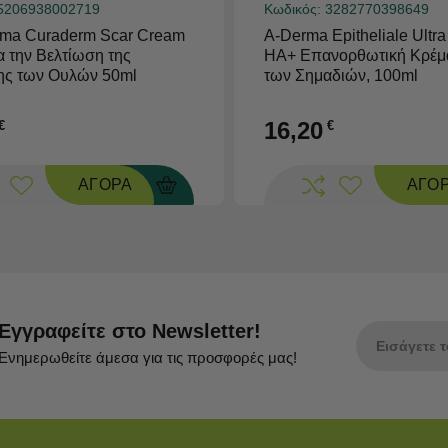
5206938002719
Κωδικός:
3282770398649
rma Curaderm Scar Cream
A-Derma Epitheliale Ultra
α την Βελτίωση της
HA+ Επανορθωτική Κρέμ
ης των Ουλών 50ml
των Σημαδιών, 100ml
16,20
€
€
ΑΓΟΡΑ
ΑΓΟ
Εγγραφείτε στο Newsletter!
Ενημερωθείτε άμεσα για τις προσφορές μας!