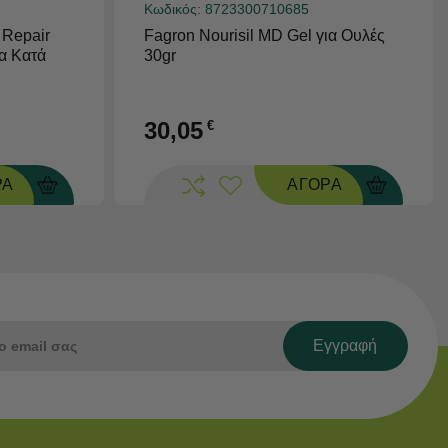
Κωδικός:
8723300710685
 Repair
Fagron Nourisil MD Gel για Ουλές
α Κατά
30gr
30,05
€
ΡΑ
ΑΓΟΡΑ
Εγγραφή