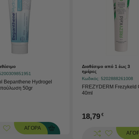
αθέσιμο
Διαθέσιμο από 1 έως 3
ημέρες
5200309851951
Κωδικός:
5202888261008
l Bepanthene Hydrogel
FREZYDERM Frezykeld 
Επούλωση 50gr
40ml
18,79
€
ΑΓΟΡΑ
ΑΓΟ