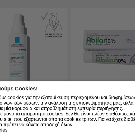
ούμε Cookies!
ο απο 4-6
Διαθέσιμο απο 4-6
με cookies για την εξατομίκευση περιεχομένου και διαφημίσεω
ημερες
οινωνικών μέσων, την ανάλυση της επισκεψιμότητάς μας, αλλά κ
3337875735742
Κωδικός:
5205649000007
ε μία κορυφαία και απροβλημάτιστη εμπειρία περιήγησης.
 μόνο τα απαραίτητα cookies, δεν θα είναι πλέον διαθέσιμες κ
 Posay Cicaplast B5
Help Pharmaceuticals Abi
υ site, που εξαρτώνται από τα cookies τρίτων. Για να έχετε διαθέ
00ml
Επουλωτική Αλοιφή 30gr
θα πρέπει να κάνετε αποδοχή όλων.
kies