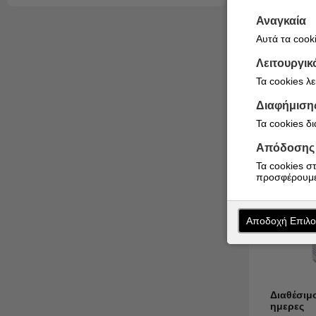
13,81
Αναγκαία
Αυτά τα cooki
Λειτουργικ
Τα cookies λ
Διαφήμιση
Τα cookies δ
Απόδοσης
Τα cookies σ
προσφέρουμε
Αποδοχή Επιλ
Διαθέσιμ
ημερες