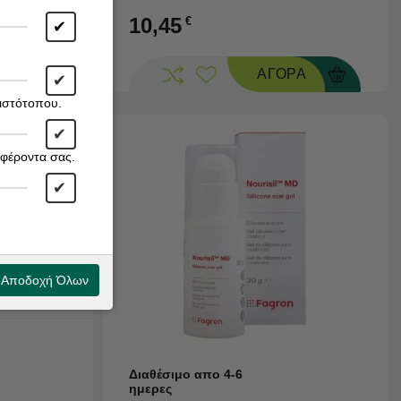
10,45
€
✔
ΡΑ
ΑΓΟΡΑ
✔
 ιστότοπου.
✔
αφέροντα σας.
✔
Αποδοχή Όλων
Διαθέσιμο απο 4-6
ημερες