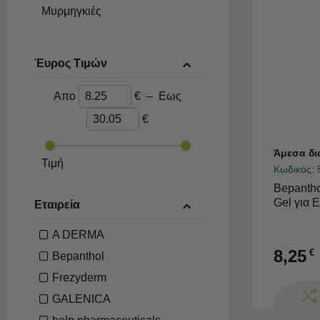
Μυρμηγκιές
Έυρος Τιμών
Απο
€
–
Εως
€
Άμεσα δι
Τιμή
Κωδικός:
Bepantho
Gel για 
Εταιρεία
A DERMA
8,25
€
Bepanthol
Frezyderm
GALENICA