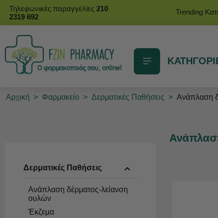
Τηλεφωνικές παραγγελίες
210
Trending Κα
2319 692
ΚΑΤΗΓΟΡΙ
Αρχική
>
Φαρμακείο
>
Δερματικές Παθήσεις
>
Ανάπλαση δ
Ανάπλαση
Δερματικές Παθήσεις
Ανάπλαση δέρματος-λείανση
ουλών
Έκζεμα