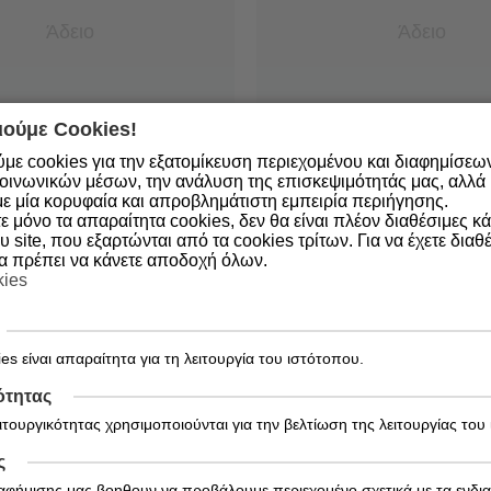
Άδειο
Άδειο
ούμε Cookies!
με cookies για την εξατομίκευση περιεχομένου και διαφημίσεω
οινωνικών μέσων, την ανάλυση της επισκεψιμότητάς μας, αλλά κ
ε μία κορυφαία και απροβλημάτιστη εμπειρία περιήγησης.
 μόνο τα απαραίτητα cookies, δεν θα είναι πλέον διαθέσιμες κ
υ site, που εξαρτώνται από τα cookies τρίτων. Για να έχετε διαθέ
θα πρέπει να κάνετε αποδοχή όλων.
kies
es είναι απαραίτητα για τη λειτουργία του ιστότοπου.
ότητας
ειτουργικότητας χρησιμοποιούνται για την βελτίωση της λειτουργίας του
ς
Εγγραφείτε στο Newsletter!
ιαφήμισης μας βοηθουν να προβάλουμε περιεχομένο σχετικά με τα ενδι