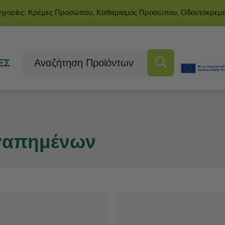
τηγορίες: Κρέμες Προσώπου, Καθαρισμός Προσώπου, Οδοντόκρεμ
ΕΣ
Αγαπημένων