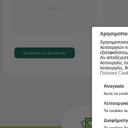
Άδειο
Χρησιμοποι
Χρησιμοποιού
λειτουργιών κ
εξασφαλίσουμ
Συνεχίστε τα ψώνια σας
Αν αποδέχεστε
λειτουργίες το
λειτουργίες, 
Πολιτική Coo
Αναγκαία
Αυτά τα cooki
Λειτουργικ
Τα cookies λ
Διαφήμιση
Τα cookies δ