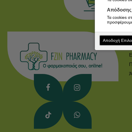
Απόδοσης
Τα cookies σ
προσφέρουμε
Αποδοχή Επιλ
Σ
Ε
Π
Ά