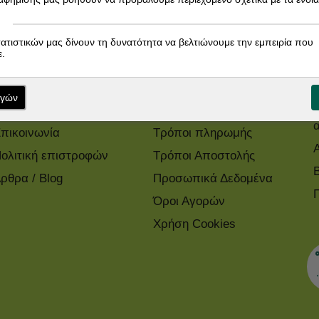
Ενημερωθείτε άμεσα για τις προσφορές μας!
τατιστικών μας δίνουν τη δυνατότητα να βελτιώνουμε την εμπειρία που
.
FZIN PHARMACY
Πληροφορίες
ογών
χετικά με μας
Τρόποι Παραγγελίας
πικοινωνία
Τρόποι πληρωμής
ολιτική επιστροφών
Τρόποι Αποστολής
ρθρα / Blog
Προσωπικά Δεδομένα
Όροι Αγορών
Χρήση Cookies