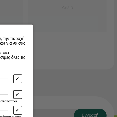
Άδειο
ν, την παροχή
αι για να σας
άποιες
σιμες όλες τις
✔
✔
 ιστότοπου.
✔
Εγγραφή
αφέροντα σας.