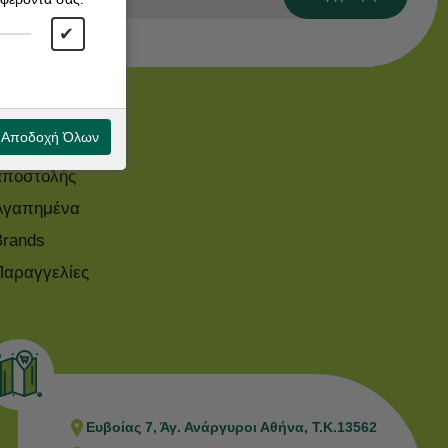
✔
Χρήσιμα
Αποδοχή Όλων
Παρακολούθηση
αποστολής
Αγαπημένα
Brands
Παραγγελίες
Ευβοίας 7, Άγ. Ανάργυροι Αθήνα, Τ.Κ.13562