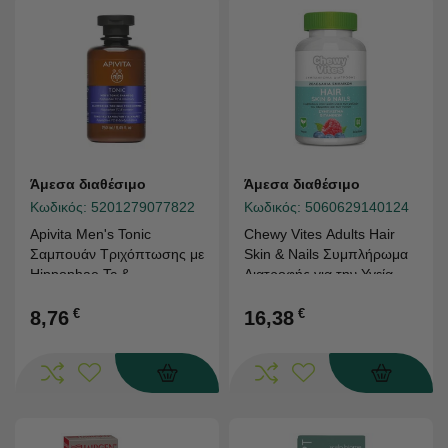
Άμεσα διαθέσιμο
Άμεσα διαθέσιμο
Κωδικός:
5201279077822
Κωδικός:
5060629140124
Apivita Men's Tonic
Chewy Vites Adults Hair
Σαμπουάν Τριχόπτωσης με
Skin & Nails Συμπλήρωμα
Hippophae Tc &
Διατροφής για την Υγεία
Δεντρολίβανο 250ml
Μαλλιών, Δέρματος &
€
Νυχιών για Ενήλικες -
€
8,76
16,38
Γεύση Μούρων, 60
Ζελεδάκια