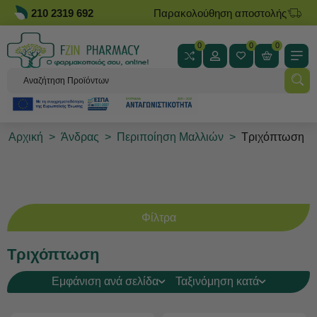
210 2319 692
Παρακολούθηση αποστολής
0
0
0
Αρχική
>
Άνδρας
>
Περιποίηση Μαλλιών
>
Τριχόπτωση
Φίλτρα
Τριχόπτωση
Εμφάνιση ανά σελίδα
Ταξινόμηση κατά