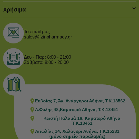
Χρήσιμα
Το email μας
sales@fzinpharmacy.gr
Δευ - Παρ: 8:00 - 21:00
Σάββατο: 8:00 - 20:00
Ευβοίας 7, Άγ. Ανάργυροι Αθήνα, Τ.Κ.13562
Λ.Φυλής 48,Καματερό Αθήνα, Τ.Κ.13451
Κωστή Παλαμά 16, Καματερό Αθήνα,
Τ.Κ.13451
Αιτωλίας 14, Χαλάνδρι Αθήνα, Τ.Κ.15231
(μόνο σημείο παραλαβής)