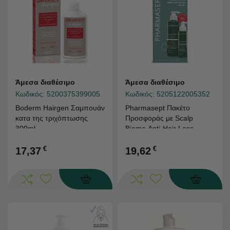
Άμεσα διαθέσιμο
Άμεσα διαθέσιμο
Κωδικός:
5200375399005
Κωδικός:
5205122005352
Boderm Hairgen Σαμπουάν
Pharmasept Πακέτο
κατα της τριχόπτωσης
Προσφοράς με Scalp
300ml
Biome Anti-Hair Loss
Shampoo Σαμπουάν κατά
€
της Τριχόπτωσης με
€
17,37
19,62
Πρεβιοτικά, 400ml & Scalp
Biome Anti-Hair Loss
Serum Εξειδικευμένος
Ορός κατά της
Τριχόπτωσης (-50% Τιμή
Γνωριμίας), 100ml, 1σετ