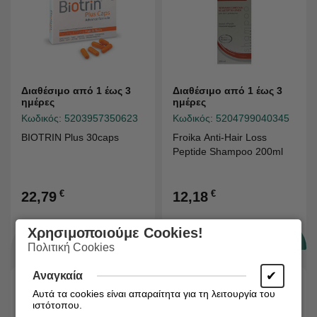
Διαθέσιμο από 1 έως 3
Διαθέσιμο από 1 έως 3
ημέρες
ημέρες
Κωδικός:
5203957350623
Κωδικός:
5204799040345
BIOTRIN Plus 30caps
Froika Anti-Hair Loss
Peptide Shampoo 200ml
€
€
22,79
12,18
Χρησιμοποιούμε Cookies!
Πολιτική Cookies
✔
Αναγκαία
Αυτά τα cookies είναι απαραίτητα για τη λειτουργία του
ιστότοπου.