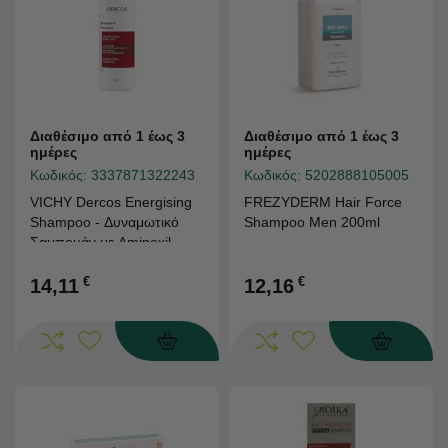
Διαθέσιμο από 1 έως 3
Διαθέσιμο από 1 έως 3
ημέρες
ημέρες
Κωδικός:
3337871322243
Κωδικός:
5202888105005
VICHY Dercos Energising
FREZYDERM Hair Force
Shampoo - Δυναμωτικό
Shampoo Men 200ml
Σαμπουάν με Aminexil
400ml (300ml + 100ml
ΔΩΡΟ)
€
€
14,11
12,16