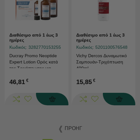
Διαθέσιμο από 1 έως 3
Διαθέσιμο από 1 έως 3
ημέρες
ημέρες
Κωδικός:
3282770153255
Κωδικός:
5201100576548
Ducray Promo Neoptide
Vichy Dercos Δυναμωτικό
Expert Lotion Ορός κατά
Σαμπουάν-Τριχόπτωση
της Τριχόπτωσης για
400ml
Όλους Τους Τύπους
Μαλλιών 2x50ml
€
€
46,81
15,85
ΠΡΟΗΓ