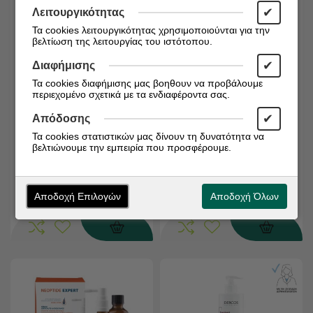
✔
Λειτουργικότητας
Τα cookies λειτουργικότητας χρησιμοποιούνται για την
βελτίωση της λειτουργίας του ιστότοπου.
✔
Διαφήμισης
Τα cookies διαφήμισης μας βοηθουν να προβάλουμε
Διαθέσιμο από 1 έως 3
Διαθέσιμο από 1 έως 3
περιεχομένο σχετικά με τα ενδιαφέροντα σας.
ημέρες
ημέρες
Κωδικός:
5201279077853
Κωδικός:
5200375300117
✔
Απόδοσης
Apivita Tonic Men's
Boderm Hairgen Foam
Τα cookies στατιστικών μας δίνουν τη δυνατότητα να
Shampoo with Hippophae
Αφρός Κατά Της
βελτιώνουμε την εμπειρία που προσφέρουμε.
TC & Rosemary 500ml
Τριχόπτωσης 125ml
€
€
13,36
27,70
Αποδοχή Επιλογών
Αποδοχή Όλων