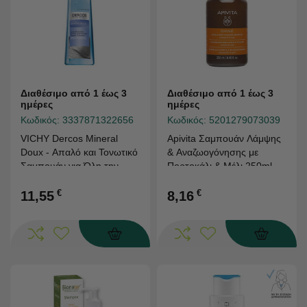
Διαθέσιμο από 1 έως 3
Διαθέσιμο από 1 έως 3
ημέρες
ημέρες
Κωδικός:
3337871322656
Κωδικός:
5201279073039
VICHY Dercos Mineral
Apivita Σαμπουάν Λάμψης
Doux - Απαλό και Τονωτικό
& Αναζωογόνησης με
Σαμπουάν για Όλη την
Πορτοκάλι & Μέλι 250ml
Οικογένεια 400ml
€
€
11,55
8,16