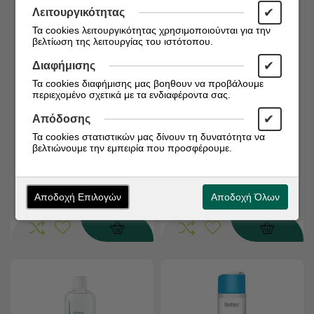
✔
Λειτουργικότητας
Τα cookies λειτουργικότητας χρησιμοποιούνται για την
βελτίωση της λειτουργίας του ιστότοπου.
✔
Διαφήμισης
Τα cookies διαφήμισης μας βοηθουν να προβάλουμε
Διαθέσιμο από 1 έως 3
Διαθέσιμο από 1 έως 3
περιεχομένο σχετικά με τα ενδιαφέροντα σας.
ημέρες
ημέρες
Κωδικός:
3282770390049
Κωδικός:
3337875736459
✔
Απόδοσης
Ducray Elution Dermo-
Vichy Dercos Anti-Dandruff
Τα cookies στατιστικών μας δίνουν τη δυνατότητα να
Protective Shampoo
K Deep Purifying Shampoo
βελτιώνουμε την εμπειρία που προσφέρουμε.
Δερμοπροστατευτικό
Σαμπουάν κατά της
Σαμπουάν Καθημερινής
Πιτυρίδας με Απολεπιστική
Χρήσης, 200 ml
€
Δράση 250ml
€
7,90
11,88
Αποδοχή Επιλογών
Αποδοχή Όλων