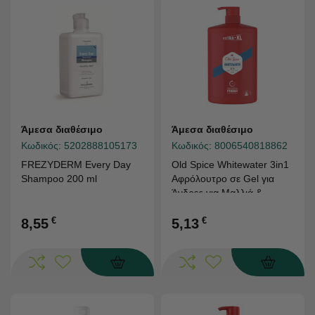
Άμεσα διαθέσιμο
Άμεσα διαθέσιμο
Κωδικός:
5202888105173
Κωδικός:
8006540818862
FREZYDERM Every Day
Old Spice Whitewater 3in1
Shampoo 200 ml
Αφρόλουτρο σε Gel για
Άνδρες για Μαλλιά &
Πρόσωπο & Σώμα 1lt
€
€
8,55
5,13