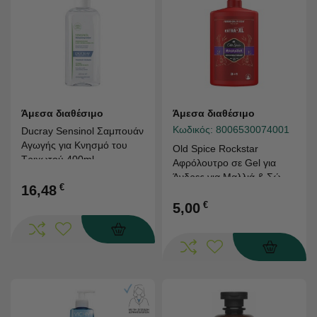
Άμεσα διαθέσιμο
Άμεσα διαθέσιμο
Κωδικός:
8006530074001
Ducray Sensinol Σαμπουάν
Αγωγής για Κνησμό του
Old Spice Rockstar
Τριχωτού 400ml
Αφρόλουτρο σε Gel για
Άνδρες για Μαλλιά & Σώμα
€
16,48
1000ml
€
5,00