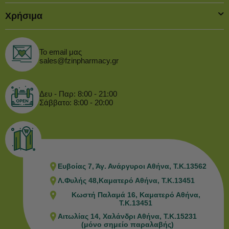
Χρήσιμα
Το email μας
sales@fzinpharmacy.gr
Δευ - Παρ: 8:00 - 21:00
Σάββατο: 8:00 - 20:00
Ευβοίας 7, Άγ. Ανάργυροι Αθήνα, Τ.Κ.13562
Λ.Φυλής 48,Καματερό Αθήνα, Τ.Κ.13451
Κωστή Παλαμά 16, Καματερό Αθήνα,
Τ.Κ.13451
Αιτωλίας 14, Χαλάνδρι Αθήνα, Τ.Κ.15231
(μόνο σημείο παραλαβής)