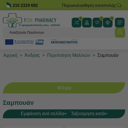
210 2319 692
Παρακολούθηση αποστολής
0
0
0
Αρχική
>
Άνδρας
>
Περιποίηση Μαλλιών
>
Σαμπουάν
Φίλτρα
Σαμπουάν
Εμφάνιση ανά σελίδα
Ταξινόμηση κατά