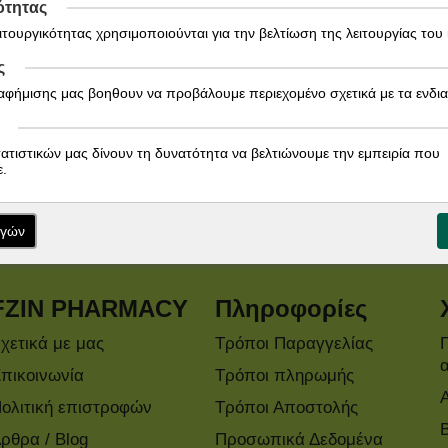
ότητας
ειτουργικότητας χρησιμοποιούνται για την βελτίωση της λειτουργίας του
ς
ιαφήμισης μας βοηθουν να προβάλουμε περιεχομένο σχετικά με τα ενδι
τατιστικών μας δίνουν τη δυνατότητα να βελτιώνουμε την εμπειρία που
Εγγραφείτε στο Newsletter!
.
Ενημερωθείτε άμεσα για τις προσφορές μας!
ογών
FZIN PHARMACY
Πληροφορίες
χετικά με μας
Τρόποι Παραγγελίας
πικοινωνία
Τρόποι πληρωμής
ολιτική επιστροφών
Τρόποι Αποστολής
ρθρα / Blog
Προσωπικά Δεδομένα