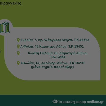
Παραγγελίες
Ευβοίας 7, Άγ. Ανάργυροι Αθήνα, Τ.Κ.13562
Λ.Φυλής 48,Καματερό Αθήνα, Τ.Κ.13451
0
Κωστή Παλαμά 16, Καματερό Αθήνα,
Τ.Κ.13451
Αιτωλίας 14, Χαλάνδρι Αθήνα, Τ.Κ.15231
(μόνο σημείο παραλαβής)
Κατασκευή eshop netikon.gr