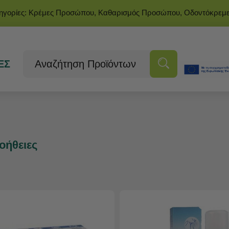
τηγορίες: Κρέμες Προσώπου, Καθαρισμός Προσώπου, Οδοντόκρεμ
ΕΣ
οήθειες