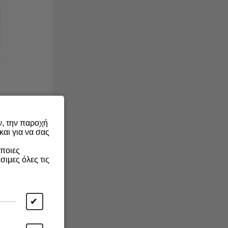
ν, την παροχή
αι για να σας
Άμεση
άποιες
τα 75ml
σιμες όλες τις
✔
ΡΑ