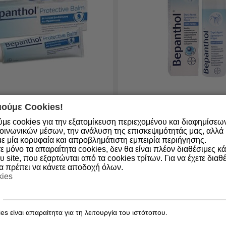
ούμε Cookies!
ο από 1 έως 3
Διαθέσιμο απο 4-6
ημερες
με cookies για την εξατομίκευση περιεχομένου και διαφημίσεω
5200309855102
Κωδικός:
5200309851067
οινωνικών μέσων, την ανάλυση της επισκεψιμότητάς μας, αλλά κ
ε μία κορυφαία και απροβλημάτιστη εμπειρία περιήγησης.
l Balm για Δερματικούς
Bepanthol Spray Αφρού, 
 μόνο τα απαραίτητα cookies, δεν θα είναι πλέον διαθέσιμες κ
ύς με Προβιταμίνη Β5
Ανακούφιση για Εγκαύμα
υ site, που εξαρτώνται από τα cookies τρίτων. Για να έχετε διαθέ
Βάση) 100g
θα πρέπει να κάνετε αποδοχή όλων.
kies
11,79
€
es είναι απαραίτητα για τη λειτουργία του ιστότοπου.
ΑΓΟΡΑ
ΑΓΟ