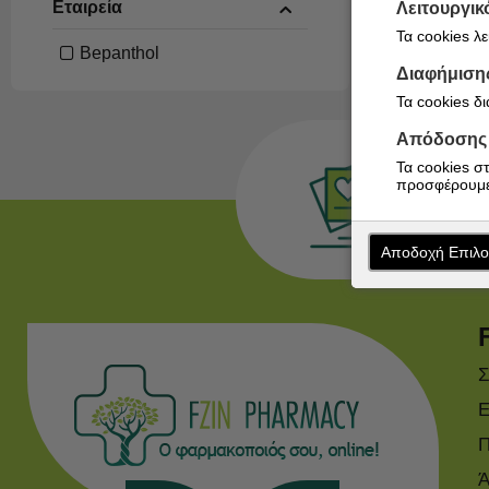
Εταιρεία
Λειτουργικ
Τα cookies λ
Bepanthol
Διαφήμιση
Τα cookies δ
Απόδοσης
Τα cookies σ
προσφέρουμε
Αποδοχή Επιλ
Σ
Ε
Π
Ά