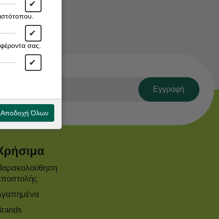
✔
 ιστότοπου.
✔
αφέροντα σας.
✔
Εγγραφή
Αποδοχή Όλων
Χρήσιμα
Παρακολούθηση
αποστολής
Αγαπημένα
Brands