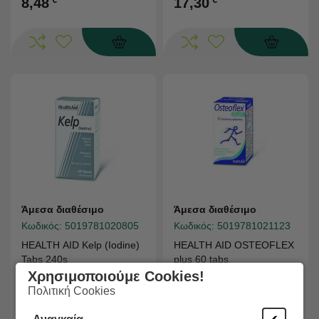
8,48
17,30
Άμεσα διαθέσιμο
Άμεσα διαθέσιμο
Κωδικός:
5019781020805
Κωδικός:
5019781021123
HEALTH AID Kelp (Iodine)
HEALTH AID OSTEOFLEX
Tabs 240s
plus 60 tabs
Χρησιμοποιούμε Cookies!
Πολιτική Cookies
€
€
19,17
30,88