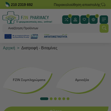
210 2319 692
Παρακολούθηση αποστολής
0
0
0
Αρχική
>
Διατροφή - Βιταμίνες
FZIN Συμπληρώματα
Αμινοξέα