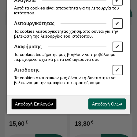
✔
Αναγκαία
Αυτά τα cookies είναι απαραίτητα για τη λειτουργία του
ιστότοπου.
✔
Λειτουργικότητας
Τα cookies λειτουργικότητας χρησιμοποιούνται για την
βελτίωση της λειτουργίας του ιστότοπου.
✔
Διαφήμισης
Τα cookies διαφήμισης μας βοηθουν να προβάλουμε
περιεχομένο σχετικά με τα ενδιαφέροντα σας.
✔
Απόδοσης
Τα cookies στατιστικών μας δίνουν τη δυνατότητα να
Άμεσα διαθέσιμο
Άμεσα διαθέσιμο
βελτιώνουμε την εμπειρία που προσφέρουμε.
Κωδικός:
5055148400217
Κωδικός:
5055148400293
LAMBERTS Vitamin Β-50
LAMBERTS Vitamin C
Complex Tabs 60s
1000mg Time Release
Αποδοχή Επιλογών
Αποδοχή Όλων
Tabs 60s
€
€
15,60
13,80