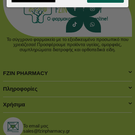
Το σύγχρονο φαρμακείο με το εξειδικευμένο προσωπικό που
χρειάζεσαι! Προσφέρουμε προϊόντα υγείας, ομορφιάς,
συμπληρώματα διατροφής και ορθοπεδικά είδη.
FZIN PHARMACY
Πληροφορίες
Χρήσιμα
Το email μας
sales@fzinpharmacy.gr