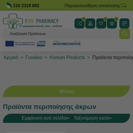
210 2319 692
Παρακολούθηση αποστολής
0
0
0
Αρχική
>
Γυναίκα
>
Korean Products
>
Προϊόντα περιποί
Φίλτρα
Προϊόντα περιποίησης άκρων
Εμφάνιση ανά σελίδα
Ταξινόμηση κατά