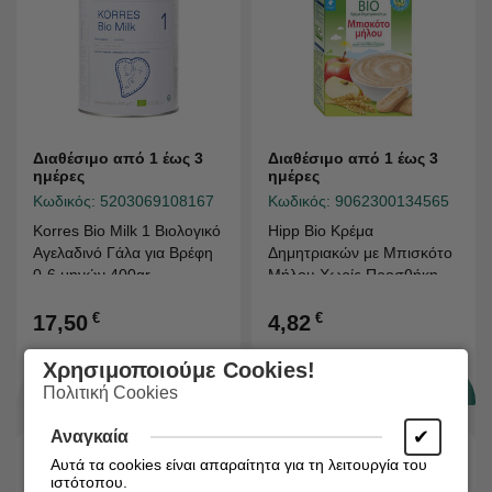
Διαθέσιμο από 1 έως 3
Διαθέσιμο από 1 έως 3
ημέρες
ημέρες
Κωδικός:
5203069108167
Κωδικός:
9062300134565
Korres Bio Milk 1 Βιολογικό
Hipp Bio Κρέμα
Αγελαδινό Γάλα για Βρέφη
Δημητριακών με Μπισκότο
0-6 μηνών 400gr
Μήλου Χωρίς Προσθήκη
Ζάχαρης από τον 6ο 250gr
€
€
17,50
4,82
Χρησιμοποιούμε Cookies!
Πολιτική Cookies
✔
Αναγκαία
Αυτά τα cookies είναι απαραίτητα για τη λειτουργία του
ιστότοπου.