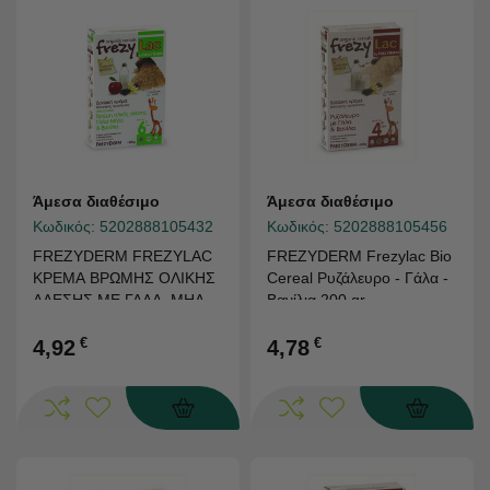
Άμεσα διαθέσιμο
Άμεσα διαθέσιμο
Κωδικός:
5202888105432
Κωδικός:
5202888105456
FREZYDERM FREZYLAC
FREZYDERM Frezylac Bio
ΚΡΕΜΑ ΒΡΩΜΗΣ ΟΛΙΚΗΣ
Cereal Ρυζάλευρο - Γάλα -
ΑΛΕΣΗΣ ΜΕ ΓΑΛΑ, ΜΗΛΟ
Βανίλια 200 gr
ΚΑΙ ΒΑΝΙΛΙΑ 200GR
€
€
4,92
4,78