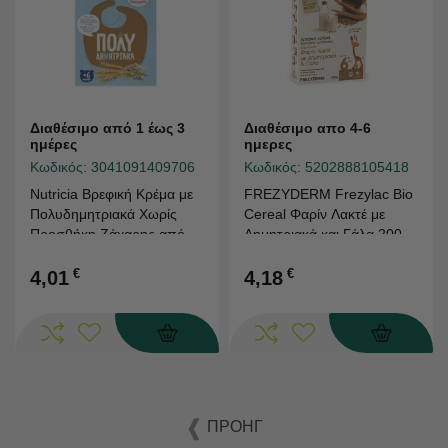
Διαθέσιμο από 1 έως 3
Διαθέσιμο απο 4-6
ημέρες
ημερες
Κωδικός:
3041091409706
Κωδικός:
5202888105418
Nutricia Βρεφική Κρέμα με
FREZYDERM Frezylac Bio
Πολυδημητριακά Χωρίς
Cereal Φαρίν Λακτέ με
Προσθήκη Ζάχαρης από 6
Δημητριακά και Γάλα 200
μηνών 250gr
gr
€
€
4,01
4,18
ΠΡΟΗΓ