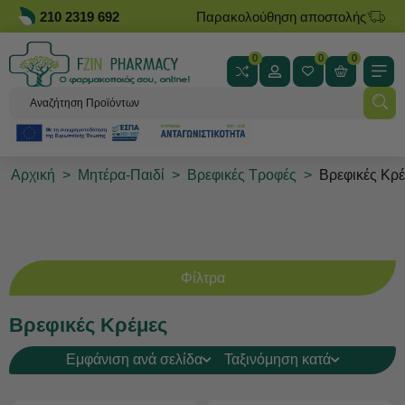
210 2319 692
Παρακολούθηση αποστολής
0
0
0
Αρχική
>
Μητέρα-Παιδί
>
Βρεφικές Τροφές
>
Βρεφικές Κρ
Φίλτρα
Βρεφικές Κρέμες
Εμφάνιση ανά σελίδα
Ταξινόμηση κατά