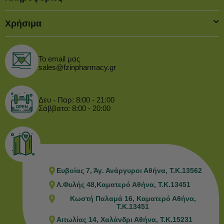
Χρήσιμα
Το email μας
sales@fzinpharmacy.gr
Δευ - Παρ: 8:00 - 21:00
Σάββατο: 8:00 - 20:00
Ευβοίας 7, Άγ. Ανάργυροι Αθήνα, Τ.Κ.13562
Λ.Φυλής 48,Καματερό Αθήνα, Τ.Κ.13451
Κωστή Παλαμά 16, Καματερό Αθήνα,
Τ.Κ.13451
Αιτωλίας 14, Χαλάνδρι Αθήνα, Τ.Κ.15231