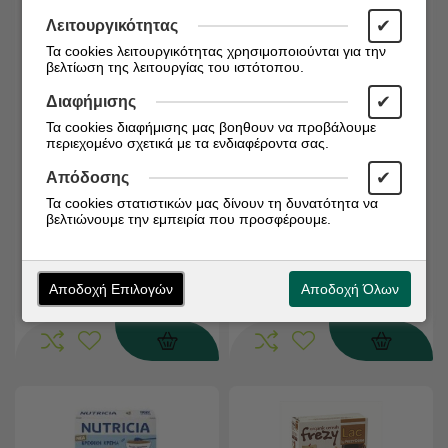
✔
Λειτουργικότητας
Τα cookies λειτουργικότητας χρησιμοποιούνται για την
βελτίωση της λειτουργίας του ιστότοπου.
✔
Διαφήμισης
Τα cookies διαφήμισης μας βοηθουν να προβάλουμε
Διαθέσιμο από 1 έως 3
Διαθέσιμο από 1 έως 3
περιεχομένο σχετικά με τα ενδιαφέροντα σας.
ημέρες
ημέρες
Κωδικός:
9062300140238
Κωδικός:
9062300140245
✔
Απόδοσης
Hipp Κρέμα Δημητριακών
Hipp Bio Κρέμα
Τα cookies στατιστικών μας δίνουν τη δυνατότητα να
βελτιώνουμε την εμπειρία που προσφέρουμε.
Με Γάλα & Μπισκότο, Από
Δημητριακών με Γάλα,
Τον 6ο Μήνα 250gr.
Βρώμη & Μήλο Χωρίς
Ζάχαρη 6m+, 250g
€
€
4,82
4,82
Αποδοχή Επιλογών
Αποδοχή Όλων