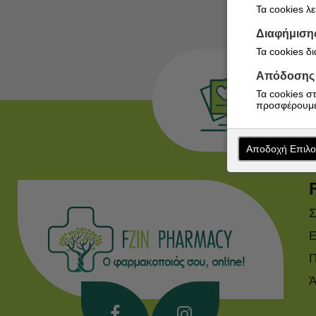
Τα cookies λ
Διαφήμιση
Τα cookies δ
Απόδοσης
Τα cookies σ
προσφέρουμε
Αποδοχή Επιλ
Σ
Ε
Π
Ά