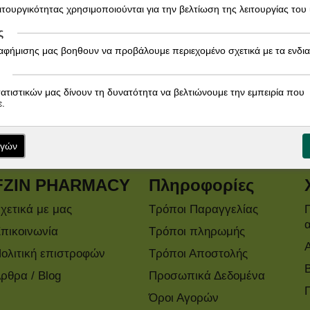
ειτουργικότητας χρησιμοποιούνται για την βελτίωση της λειτουργίας του
ς
ιαφήμισης μας βοηθουν να προβάλουμε περιεχομένο σχετικά με τα ενδι
Εγγραφείτε στο Newsletter!
τατιστικών μας δίνουν τη δυνατότητα να βελτιώνουμε την εμπειρία που
.
Ενημερωθείτε άμεσα για τις προσφορές μας!
ογών
FZIN PHARMACY
Πληροφορίες
χετικά με μας
Τρόποι Παραγγελίας
πικοινωνία
Τρόποι πληρωμής
ολιτική επιστροφών
Τρόποι Αποστολής
ρθρα / Blog
Προσωπικά Δεδομένα
Όροι Αγορών