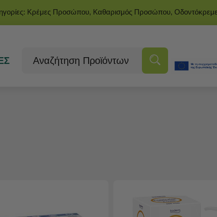
τηγορίες: Κρέμες Προσώπου, Καθαρισμός Προσώπου, Οδοντόκρεμ
ΕΣ