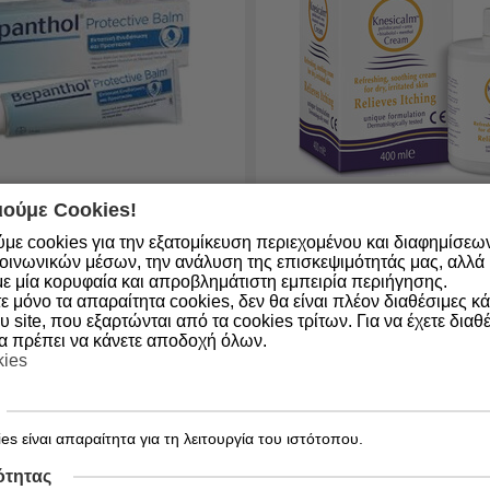
ούμε Cookies!
ο απο 4-6
Διαθέσιμο απο 4-6
με cookies για την εξατομίκευση περιεχομένου και διαφημίσεω
ημερες
οινωνικών μέσων, την ανάλυση της επισκεψιμότητάς μας, αλλά κ
5200309855102
Κωδικός:
5200375325899
ε μία κορυφαία και απροβλημάτιστη εμπειρία περιήγησης.
 μόνο τα απαραίτητα cookies, δεν θα είναι πλέον διαθέσιμες κ
l Balm για Δερματικούς
Boderm Knesicalm Κρέμα 
υ site, που εξαρτώνται από τα cookies τρίτων. Για να έχετε διαθέ
ύς με Προβιταμίνη Β5
Αντιμετώπιση του Κνησμ
θα πρέπει να κάνετε αποδοχή όλων.
Βάση) 100g
kies
20,66
€
es είναι απαραίτητα για τη λειτουργία του ιστότοπου.
ΑΓΟΡΑ
ΑΓΟ
ότητας