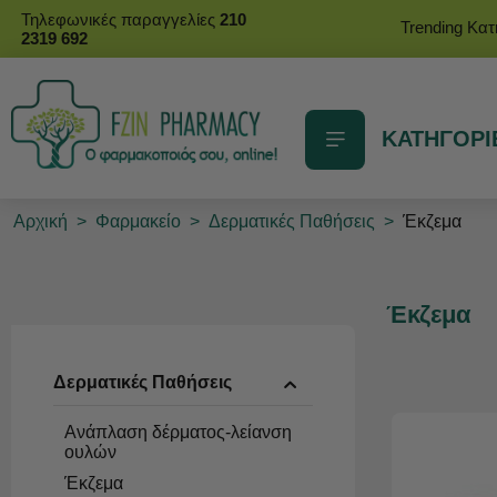
Τηλεφωνικές παραγγελίες
210
Trending Κα
2319 692
ΚΑΤΗΓΟΡΙ
Αρχική
>
Φαρμακείο
>
Δερματικές Παθήσεις
>
Έκζεμα
Έκζεμα
Δερματικές Παθήσεις
Ανάπλαση δέρματος-λείανση
ουλών
Έκζεμα