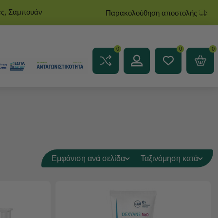
ες, Σαμπουάν
Παρακολούθηση αποστολής
0
0
0
Εμφάνιση ανά σελίδα
Ταξινόμηση κατά