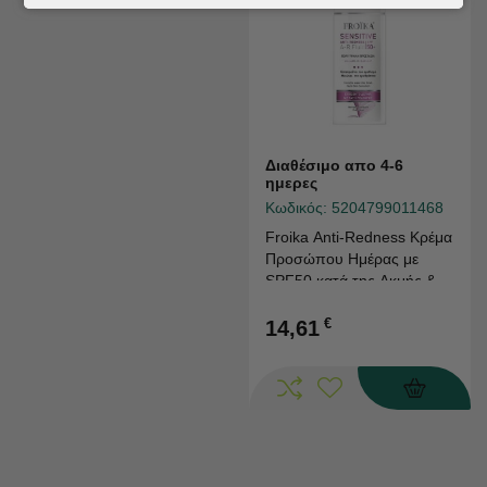
Διαθέσιμο απο 4-6
ημερες
Κωδικός:
5204799011468
Froika Anti-Redness Κρέμα
Προσώπου Ημέρας με
SPF50 κατά της Ακμής &
της Ερυθρότητας 50ml
€
14,61