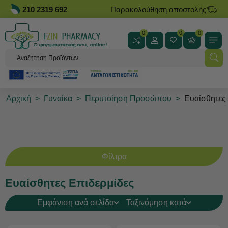
210 2319 692
Παρακολούθηση αποστολής
0
0
0
Αρχική
>
Γυναίκα
>
Περιποίηση Προσώπου
>
Ευαίσθητες
Φίλτρα
Ευαίσθητες Επιδερμίδες
Εμφάνιση ανά σελίδα
Ταξινόμηση κατά