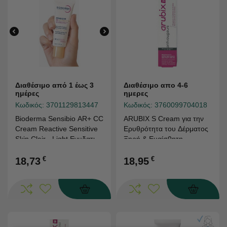
Διαθέσιμο από 1 έως 3
Διαθέσιμο απο 4-6
ημέρες
ημερες
Κωδικός:
3701129813447
Κωδικός:
3760099704018
Bioderma Sensibio AR+ CC
ARUBIX S Cream για την
Cream Reactive Sensitive
Ερυθρότητα του Δέρματος
Skin Clair - Light Ενυδατική
Ξηρή & Ευαίσθητη
Κρέμα Προσώπου Ημέρας
Επιδερμίδα 30ml
κατά της Ερυθρότητας με
€
€
18,73
18,95
SPF 50+, 40ml