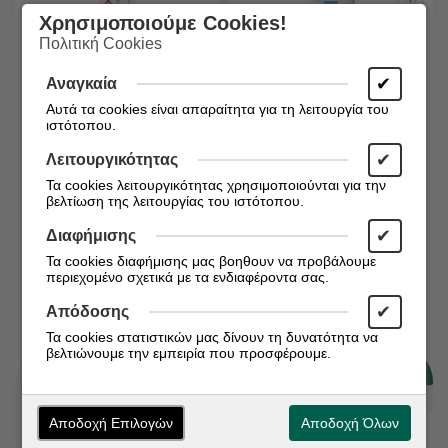
Χρησιμοποιούμε Cookies!
Πολιτική Cookies
✔
Αναγκαία
Αυτά τα cookies είναι απαραίτητα για τη λειτουργία του
ιστότοπου.
✔
Λειτουργικότητας
Διαθέσιμο απο 4-6
Διαθέσιμο απο 4-6
ημερες
ημερες
Τα cookies λειτουργικότητας χρησιμοποιούνται για την
Κωδικός:
3760099704001
Κωδικός:
3337875578486
βελτίωση της λειτουργίας του ιστότοπου.
ARUBIX M Cream για
LA ROCHE POSAY
✔
Διαφήμισης
Κανονική & Mικτή
Toleriane Sensitive 40ml
Τα cookies διαφήμισης μας βοηθουν να προβάλουμε
Επιδερμίδα 30ml
περιεχομένο σχετικά με τα ενδιαφέροντα σας.
€
€
18,95
15,93
✔
Απόδοσης
Τα cookies στατιστικών μας δίνουν τη δυνατότητα να
βελτιώνουμε την εμπειρία που προσφέρουμε.
Αποδοχή Επιλογών
Αποδοχή Όλων