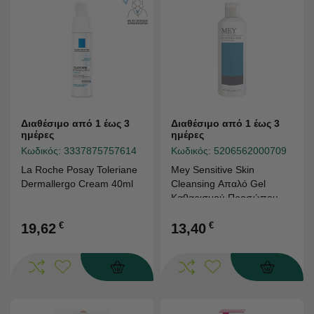
Διαθέσιμο από 1 έως 3
Διαθέσιμο από 1 έως 3
ημέρες
ημέρες
Κωδικός:
3337875757614
Κωδικός:
5206562000709
La Roche Posay Toleriane
Mey Sensitive Skin
Dermallergo Cream 40ml
Cleansing Απαλό Gel
Καθαρισμού Προσώπου
Για Ευαίσθητες Επιδερμίδες
€
200ml
€
19,62
13,40