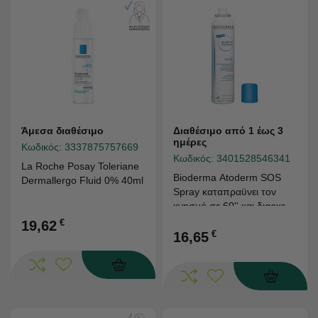
Άμεσα διαθέσιμο
Διαθέσιμο από 1 έως 3
ημέρες
Κωδικός:
3337875757669
Κωδικός:
3401528546341
La Roche Posay Toleriane
Bioderma Atoderm SOS
Dermallergo Fluid 0% 40ml
Spray καταπραϋνει τον
κνησμό σε 60'' και διαρκεί 6
ώρες, 200ml
€
19,62
€
16,65