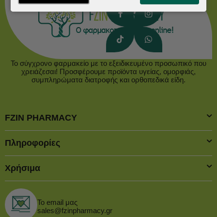
Το σύγχρονο φαρμακείο με το εξειδικευμένο προσωπικό που
χρειάζεσαι! Προσφέρουμε προϊόντα υγείας, ομορφιάς,
συμπληρώματα διατροφής και ορθοπεδικά είδη.
FZIN PHARMACY
Πληροφορίες
Χρήσιμα
Το email μας
sales@fzinpharmacy.gr