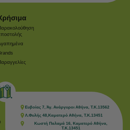
Χρήσιμα
Παρακολούθηση
αποστολής
Αγαπημένα
Brands
Παραγγελίες
Ευβοίας 7, Άγ. Ανάργυροι Αθήνα, Τ.Κ.13562
Λ.Φυλής 48,Καματερό Αθήνα, Τ.Κ.13451
0
Κωστή Παλαμά 16, Καματερό Αθήνα,
Τ.Κ.13451