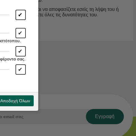
από την Google,
εδώ
.
ήψη ενός cookie και να αποφασίζετε εσείς τη λήψη του ή
✔
έση να αξιοποιήσετε όλες τις δυνατότητες του.
✔
 ιστότοπου.
✔
αφέροντα σας.
✔
Αποδοχή Όλων
Εγγραφή