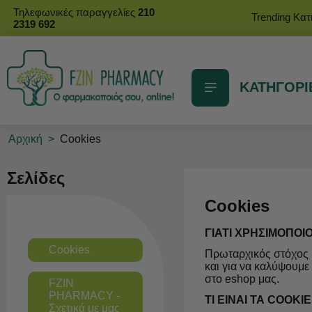
Τηλεφωνικές παραγγελίες
210
Trending Κα
2319 692
ΚΑΤΗΓΟΡΙ
Αρχική
>
Cookies
Σελίδες
Cookies
ΓΙΑΤΙ ΧΡΗΣΙΜΟΠΟΙ
Cookies
Πρωταρχικός στόχος μ
και για να καλύψουμε
στο eshop μας.
FZIN
PHARMACY -
ΤΙ ΕΙΝΑΙ ΤΑ COOKIE
Σχετικά με μας