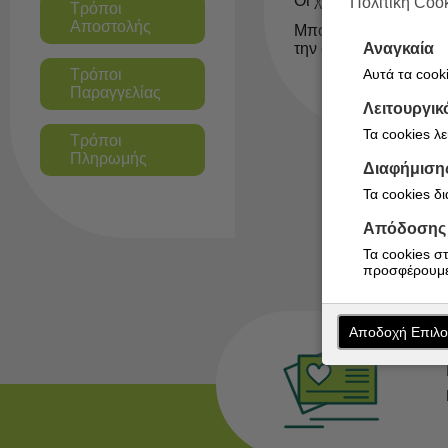
Οι χρήστες μπορούν ν
Πολιτική Coo
Τρόποι
Αποστολής
Μπορείτε να ρυθμίσετε
Αναγκαία
την απόρριψή του. Σ' 
Αυτά τα cooki
Τρόποι
Παραγγελίας
Λειτουργικ
Τα cookies λ
Τρόποι
Πληρωμής
Διαφήμιση
Τα cookies δ
Απόδοσης
Τα cookies σ
προσφέρουμε
Αποδοχή Επιλ