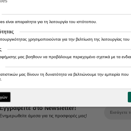
α επιλέξουν την εξαίρεσή τους από τέτοια χρήση των cookies 
kies
 τον Browser σας, να σας ενημερώνει κάθε φορά πριν γίνει η λ
αυτή την περίπτωση έχετε υπόψη ότι ενδέχεται να μην είστε σε θ
es είναι απαραίτητα για τη λειτουργία του ιστότοπου.
ότητας
ειτουργικότητας χρησιμοποιούνται για την βελτίωση της λειτουργίας του
ς
ιαφήμισης μας βοηθουν να προβάλουμε περιεχομένο σχετικά με τα ενδι
τατιστικών μας δίνουν τη δυνατότητα να βελτιώνουμε την εμπειρία που
.
ογών
Εγγραφείτε στο Newsletter!
Ενημερωθείτε άμεσα για τις προσφορές μας!