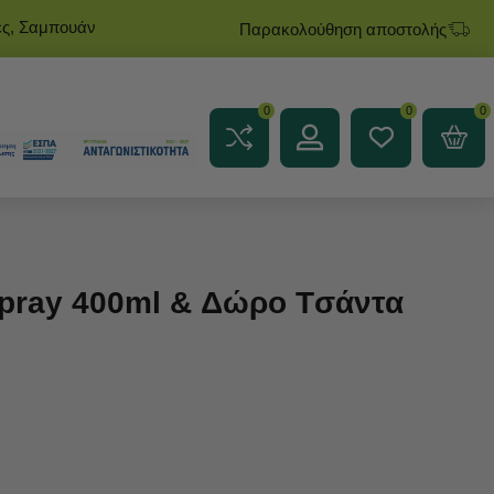
ες, Σαμπουάν
Παρακολούθηση αποστολής
0
0
0
Spray 400ml & Δώρο Tσάντα