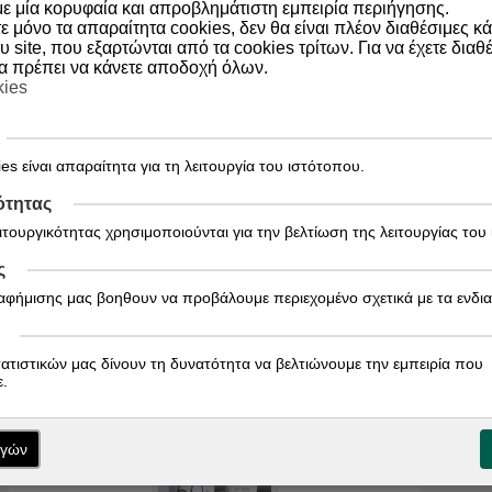
ε μία κορυφαία και απροβλημάτιστη εμπειρία περιήγησης.
 μόνο τα απαραίτητα cookies, δεν θα είναι πλέον διαθέσιμες κ
τα.
υ site, που εξαρτώνται από τα cookies τρίτων. Για να έχετε διαθέ
θα πρέπει να κάνετε αποδοχή όλων.
 την εξασφάλιση υψηλής ανεκτικότητας, χωρίς άρωμα.
kies
es είναι απαραίτητα για τη λειτουργία του ιστότοπου.
ότητας
ειτουργικότητας χρησιμοποιούνται για την βελτίωση της λειτουργίας του
ς
ιαφήμισης μας βοηθουν να προβάλουμε περιεχομένο σχετικά με τα ενδι
τατιστικών μας δίνουν τη δυνατότητα να βελτιώνουμε την εμπειρία που
.
ογών