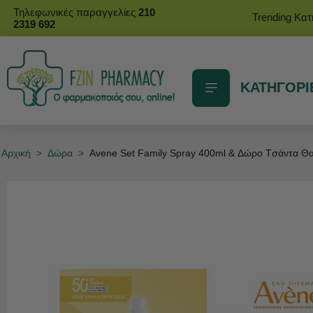
Τηλεφωνικές παραγγελίες
210
Trending Κα
2319 692
ΚΑΤΗΓΟΡΙ
Αρχική
>
Δώρα
>
Avene Set Family Spray 400ml & Δώρο Tσάντα Θ