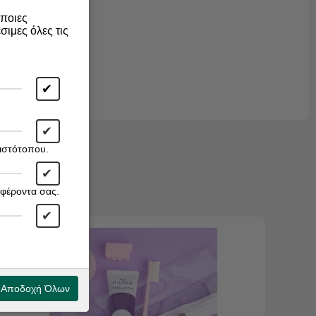
άποιες
σιμες όλες τις
✔
✔
 ιστότοπου.
✔
αφέροντα σας.
✔
Αποδοχή Όλων