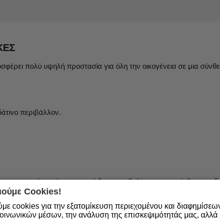
ΚΕΣ
φέρει πολύ υψηλή προστασία για όλη την οικογένεια σε μια σύνθε
δάτινο περιβάλλον.
η προστασία από την υπεριώδη ακτινοβολία για το ευαίσθητο παιδ
ούμε Cookies!
με cookies για την εξατομίκευση περιεχομένου και διαφημίσεω
UVA και τις ελεύθερες ρίζες με το κατοχυρωμένο με δίπλωμα ευρεσ
οινωνικών μέσων, την ανάλυση της επισκεψιμότητάς μας, αλλά κ