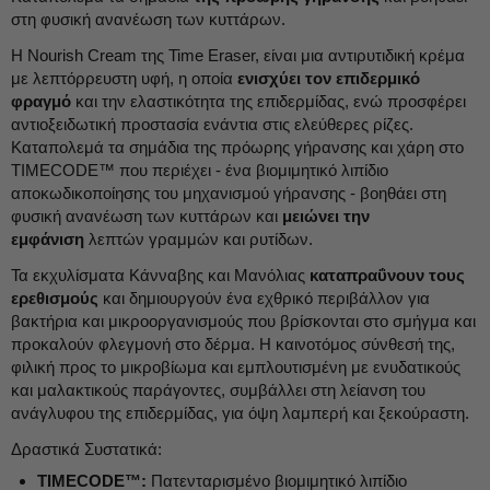
στη φυσική ανανέωση των κυττάρων.
Η Nourish Cream της Time Eraser, είναι μια αντιρυτιδική κρέμα
με λεπτόρρευστη υφή, η οποία
ενισχύει τον επιδερμικό
φραγμό
και την ελαστικότητα της επιδερμίδας, ενώ προσφέρει
αντιοξειδωτική προστασία ενάντια στις ελεύθερες ρίζες.
Καταπολεμά τα σημάδια της πρόωρης γήρανσης και χάρη στο
TIMECODE™ που περιέχει - ένα βιομιμητικό λιπίδιο
αποκωδικοποίησης του μηχανισμού γήρανσης - βοηθάει στη
φυσική ανανέωση των κυττάρων και
μειώνει την
εμφάνιση
λεπτών γραμμών και ρυτίδων.
Τα εκχυλίσματα Κάνναβης και Μανόλιας
καταπραΰνουν τους
ερεθισμούς
και δημιουργούν ένα εχθρικό περιβάλλον για
βακτήρια και μικροοργανισμούς που βρίσκονται στο σμήγμα και
προκαλούν φλεγμονή στο δέρμα. Η καινοτόμος σύνθεσή της,
φιλική προς το μικροβίωμα και εμπλουτισμένη με ενυδατικούς
και μαλακτικούς παράγοντες, συμβάλλει στη λείανση του
ανάγλυφου της επιδερμίδας, για όψη λαμπερή και ξεκούραστη.
Δραστικά Συστατικά:
TIMECODE™:
Πατενταρισμένο βιομιμητικό λιπίδιο