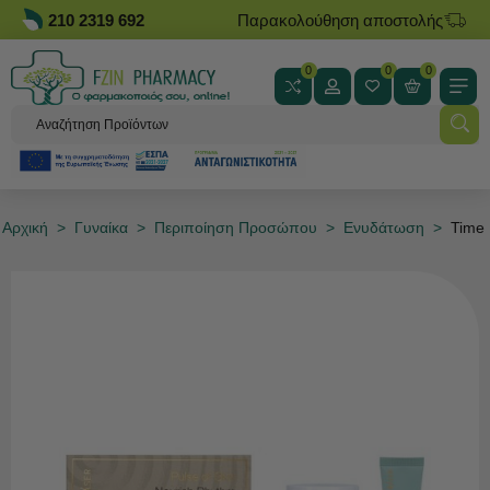
210 2319 692
Παρακολούθηση αποστολής
0
0
0
Αρχική
>
Γυναίκα
>
Περιποίηση Προσώπου
>
Ενυδάτωση
>
Time 