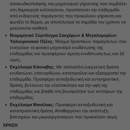
αποκωδικοποίησης του μηχανισμού γήρανσης που συμβάλει
στη δημιουργία κολλαγόνου, προστατεύει την επιδερμίδα
από ενδογενείς παράγοντες που προκαλούν γήρανση και
φωτίζει το δέρμα, με αποτέλεσμα τα σημάδια του χρόνου να
μειώνονται αισθητά.
Βιομιμητικό Σύμπλεγμα Σακχάρων & Μεγαλομορίων
Υαλουρονικού Οξέος:
Μείγμα δραστικών παραγόντων που
ενισχύουν το φυσικό μηχανισμό ενυδάτωσης της
επιδερμίδας και προσφέρουν άμεση ενυδάτωση έως και 18
ώρες.
Εκχύλισμα Κάνναβης:
Με πολλαπλή ευεργετική δράση
ενυδατώνει, επανορθώνει, καταπραΰνει και εξισορροπεί την
επιδερμίδα. Προσφέρει αντιοξειδωτική και αντιγηραντική
δράση, βελτιώνει την ελαστικότητα και την υφή της
επιδερμίδας και βοηθά στη βιωσιμότητα των κυττάρων της
επιδερμίδας.
Εκχύλισμα Μανόλιας:
Προσφέρει αντιοξειδωτική και
καταπραϋντική δράση. Αποθαρρύνει την ανάπτυξη
βακτηρίων και μικροοργανισμών που προκαλούν ακμή.
ΧΡΗΣΗ