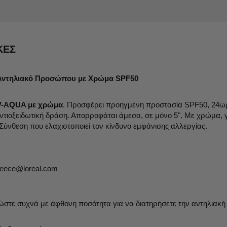
ΚΕΣ
ό Αντηλιακό Προσώπου με Χρώμα SPF50
UV-AQUA με χρώμα
. Προσφέρει προηγμένη προστασία SPF50, 24ωρ
αντιοξειδωτική δράση. Απορροφάται άμεσα, σε μόνο 5". Με χρώμα, γ
 Σύνθεση που ελαχιστοποιεί τον κίνδυνο εμφάνισης αλλεργίας.
eece@loreal.com
ώστε συχνά με άφθονη ποσότητα για να διατηρήσετε την αντηλιακή