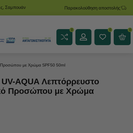
ες, Σαμπουάν
Παρακολούθηση αποστολής
0
0
0
κό Προσώπου με Χρώμα SPF50 50ml
il UV-AQUA Λεπτόρρευστο
ακό Προσώπου με Χρώμα