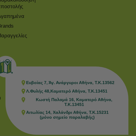
αποστολής
Αγαπημένα
Brands
Παραγγελίες
Ευβοίας 7, Άγ. Ανάργυροι Αθήνα, Τ.Κ.13562
Λ.Φυλής 48,Καματερό Αθήνα, Τ.Κ.13451
0
Κωστή Παλαμά 16, Καματερό Αθήνα,
Τ.Κ.13451
Αιτωλίας 14, Χαλάνδρι Αθήνα, Τ.Κ.15231
(μόνο σημείο παραλαβής)