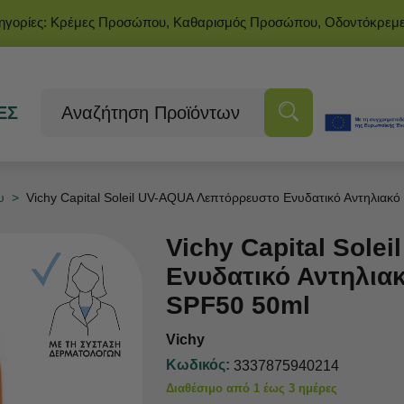
τηγορίες: Κρέμες Προσώπου, Καθαρισμός Προσώπου, Οδοντόκρεμ
ΕΣ
υ
>
Vichy Capital Soleil UV-AQUA Λεπτόρρευστο Ενυδατικό Αντηλια
Vichy Capital Sole
Ενυδατικό Αντηλι
SPF50 50ml
Vichy
Κωδικός:
3337875940214
Διαθέσιμο από 1 έως 3 ημέρες