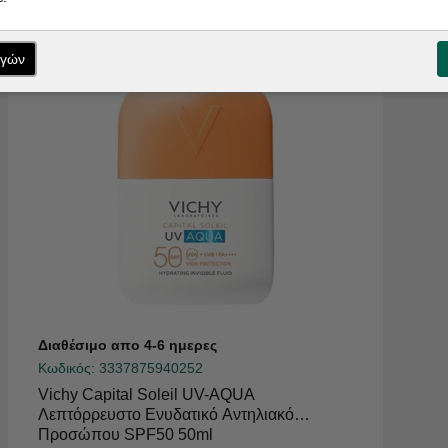
ογών
Διαθέσιμο απο 4-6 ημερες
Κωδικός:
3337875940252
Vichy Capital Soleil UV-AQUA
Λεπτόρρευστο Ενυδατικό Αντηλιακό
Προσώπου SPF50 50ml