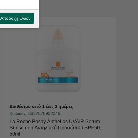
Αποδοχή Όλων
Διαθέσιμο από 1 έως 3 ημέρες
Κωδικός:
3337875932349
La Roche Posay Anthelios UVAIR Serum
Sunscreen Aντηλιακό Προσώπου SPF50+
50ml