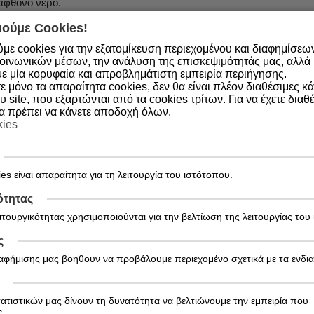
άφθονο νερό.
ούμε Cookies!
το ηλιακό φως.
με cookies για την εξατομίκευση περιεχομένου και διαφημίσεω
ακόμα κι αν χρησιμοποιείτε αντηλιακό επειδή δεν προσφέρει 100% 
οινωνικών μέσων, την ανάλυση της επισκεψιμότητάς μας, αλλά κ
.
ε μία κορυφαία και απροβλημάτιστη εμπειρία περιήγησης.
 μόνο τα απαραίτητα cookies, δεν θα είναι πλέον διαθέσιμες κ
ετε την προστασία, ειδικά μετά το κολύμπι, την εφίδρωση ή το σ
υ site, που εξαρτώνται από τα cookies τρίτων. Για να έχετε διαθέ
πλούζα και γυαλιά ηλίου.
θα πρέπει να κάνετε αποδοχή όλων.
kies
ς ημέρας.
ύπο της επιδερμίδας σας.
ετε την αντηλιακή προστασία.
es είναι απαραίτητα για τη λειτουργία του ιστότοπου.
ότητας
μεσο ηλιακό φως.
ειτουργικότητας χρησιμοποιούνται για την βελτίωση της λειτουργίας του
ς
ιαφήμισης μας βοηθουν να προβάλουμε περιεχομένο σχετικά με τα ενδι
τατιστικών μας δίνουν τη δυνατότητα να βελτιώνουμε την εμπειρία που
.