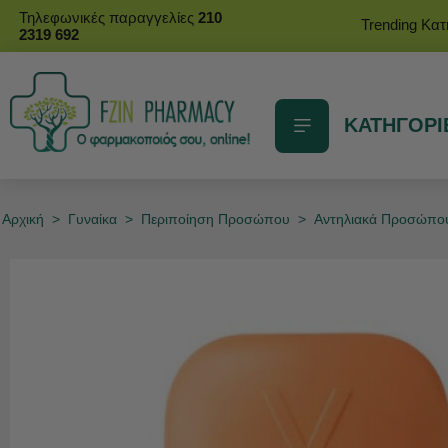
Τηλεφωνικές παραγγελίες
210
Trending Κα
2319 692
ΚΑΤΗΓΟΡΙ
Αρχική
>
Γυναίκα
>
Περιποίηση Προσώπου
>
Αντηλιακά Προσώπο