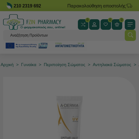
210 2319 692
Παρακολούθηση αποστολής
0
0
0
Αρχική
>
Γυναίκα
>
Περιποίηση Σώματος
>
Αντηλιακά Σώματος
>