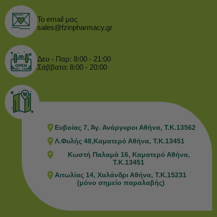
Το email μας
sales@fzinpharmacy.gr
Δευ - Παρ: 8:00 - 21:00
Σάββατο: 8:00 - 20:00
Ευβοίας 7, Άγ. Ανάργυροι Αθήνα, Τ.Κ.13562
Λ.Φυλής 48,Καματερό Αθήνα, Τ.Κ.13451
Κωστή Παλαμά 16, Καματερό Αθήνα,
Τ.Κ.13451
Αιτωλίας 14, Χαλάνδρι Αθήνα, Τ.Κ.15231
(μόνο σημείο παραλαβής)
17,47
€