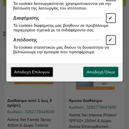
ΚΡΙΤΙΚΕΣ
Τα cookies λειτουργικότητας χρησιμοποιούνται για την
βελτίωση της λειτουργίας του ιστότοπου.
✔
Διαφήμισης
Τα cookies διαφήμισης μας βοηθουν να προβάλουμε
περιεχομένο σχετικά με τα ενδιαφέροντα σας.
Σχετικά Προϊόντα
✔
Απόδοσης
Τα cookies στατιστικών μας δίνουν τη δυνατότητα να
βελτιώνουμε την εμπειρία που προσφέρουμε.
Αποδοχή Επιλογών
Αποδοχή Όλων
Διαθέσιμο από 1 έως 3
Άμεσα διαθέσιμο
ημέρες
Κωδικός:
3282779447690
Κωδικός:
3282779449090
Avene Set Intense Protect
Avene Set Family Spray
SPF50+ 150ml & Δώρο
400ml & Δώρο Tσάντα
Avene Επανορθωτικό