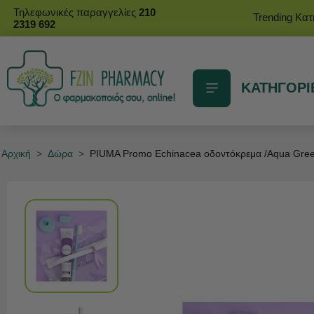
Τηλεφωνικές παραγγελίες
210
Trending Κα
2319 692
ΚΑΤΗΓΟΡΙ
Αρχική
>
Δώρα
>
PIUMA Promo Echinacea οδοντόκρεμα /Aqua Gree