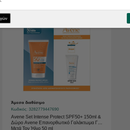
.
ογών
Άμεσα διαθέσιμο
Κωδικός:
3282779447690
Avene Set Intense Protect SPF50+ 150ml &
Δώρο Avene Επανορθωτικό Γαλάκτωμα Για
Μετά Τον Ήλιο 50 ml