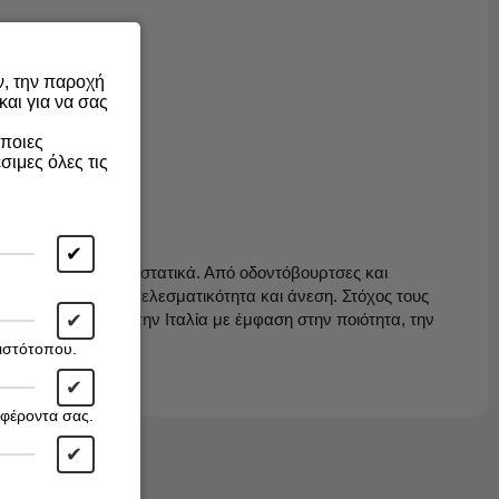
ν, την παροχή
αι για να σας
άποιες
σιμες όλες τις
✔
ι φυσικά ενεργά συστατικά. Από οδοντόβουρτσες και
εί για μέγιστη αποτελεσματικότητα και άνεση. Στόχος τους
✔
ευάζονται 100% στην Ιταλία με έμφαση στην ποιότητα, την
 ιστότοπου.
✔
αφέροντα σας.
✔