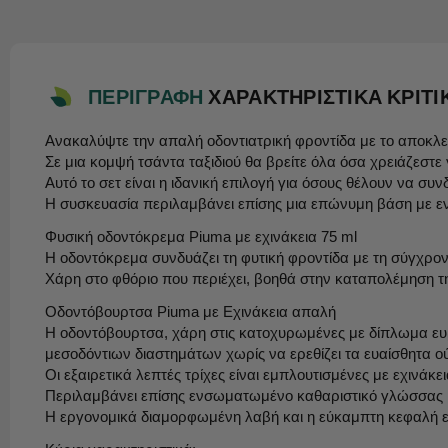
ΠΕΡΙΓΡΑΦΗ
ΧΑΡΑΚΤΗΡΙΣΤΙΚΑ
ΚΡΙΤΙ
Ανακαλύψτε την απαλή οδοντιατρική φροντίδα με το αποκλε
Σε μια κομψή τσάντα ταξιδιού θα βρείτε όλα όσα χρειάζεστε
Αυτό το σετ είναι η ιδανική επιλογή για όσους θέλουν να συ
Η συσκευασία περιλαμβάνει επίσης μια επώνυμη βάση με εν
Φυσική οδοντόκρεμα Piuma με εχινάκεια 75 ml
Η οδοντόκρεμα συνδυάζει τη φυτική φροντίδα με τη σύγχρον
Χάρη στο φθόριο που περιέχει, βοηθά στην καταπολέμηση 
Οδοντόβουρτσα Piuma με Εχινάκεια απαλή
Η οδοντόβουρτσα, χάρη στις κατοχυρωμένες με δίπλωμα ευρε
μεσοδόντιων διαστημάτων χωρίς να ερεθίζει τα ευαίσθητα ο
Οι εξαιρετικά λεπτές τρίχες είναι εμπλουτισμένες με εχινάκ
Περιλαμβάνει επίσης ενσωματωμένο καθαριστικό γλώσσας ,
Η εργονομικά διαμορφωμένη λαβή και η εύκαμπτη κεφαλή ε