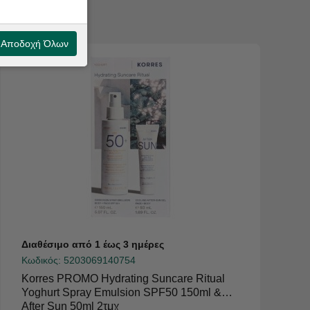
Αποδοχή Όλων
Διαθέσιμο από 1 έως 3 ημέρες
Κωδικός:
5203069140754
Korres PROMO Hydrating Suncare Ritual
Yoghurt Spray Emulsion SPF50 150ml &
After Sun 50ml 2τμχ