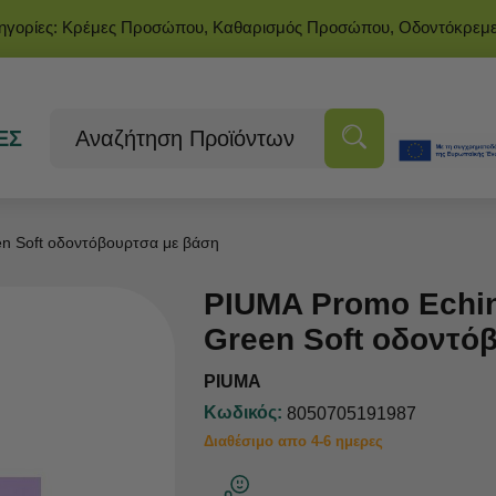
τηγορίες: Κρέμες Προσώπου, Καθαρισμός Προσώπου, Οδοντόκρεμ
ΕΣ
n Soft οδοντόβουρτσα με βάση
PIUMA Promo Echi
Green Soft οδοντό
PIUMA
Κωδικός:
8050705191987
Διαθέσιμο απο 4-6 ημερες