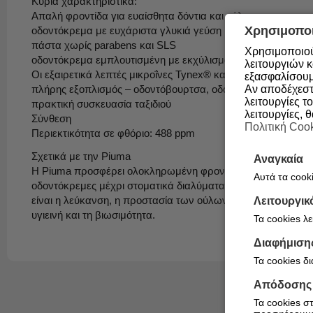
Κύρια χαρακτηριστικά:
Απαλή φροντίδα για ευαίσθητα δόντια και ούλα
Χρησιμοποι
οδοντόκρεμα με ευχάριστα γλυκιά γεύση μέντας
πάστα χωρίς parabens και SLS
Χρησιμοποιού
οδοντόκρεμα εμπλουτισμένη με εκχύλισμα φυτού εχινάκειας
λειτουργιών κ
Οι εξαιρετικά λεπτές μικροΐνες Tynex® καθαρίζουν χωρίς ερ
εξασφαλίσουμ
Αν αποδέχεστε
πλήρης εξοπλισμός – οδοντόβουρτσα, οδοντόκρεμα, υγιεινό
λειτουργίες το
πρακτική συσκευασία ταξιδιού
λειτουργίες, 
Σύνθεση
Πολιτική Coo
Περιεκτικότητα σε φθόριο: 488 ppm
Σχετικά με την Piuma
Αναγκαία
Η Piuma προσφέρει ολοκληρωμένη φροντίδα στοματικής υγιε
Αυτά τα cooki
οδοντόκρεμες μέχρι στοματικά διαλύματα και αξεσουάρ, κάθε
είναι η λεύκανση, η προστασία των ούλων, η φρεσκάδα της 
Λειτουργικ
υγιεινή και τη βιωσιμότητα.
Τα cookies λ
Διαφήμιση
Τα cookies δ
Απόδοσης
Τα cookies σ