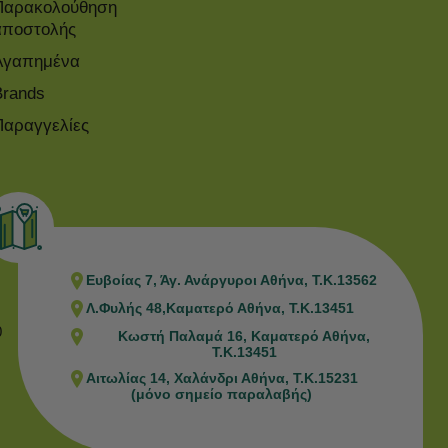
Παρακολούθηση
αποστολής
Αγαπημένα
Brands
Παραγγελίες
Ευβοίας 7, Άγ. Ανάργυροι Αθήνα, Τ.Κ.13562
Λ.Φυλής 48,Καματερό Αθήνα, Τ.Κ.13451
0
Κωστή Παλαμά 16, Καματερό Αθήνα,
Τ.Κ.13451
Αιτωλίας 14, Χαλάνδρι Αθήνα, Τ.Κ.15231
(μόνο σημείο παραλαβής)