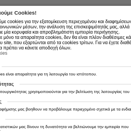
ούμε Cookies!
με cookies για την εξατομίκευση περιεχομένου και διαφημίσεω
οινωνικών μέσων, την ανάλυση της επισκεψιμότητάς μας, αλλά κ
εθισμούς
ε μία κορυφαία και απροβλημάτιστη εμπειρία περιήγησης.
 μόνο τα απαραίτητα cookies, δεν θα είναι πλέον διαθέσιμες κ
 κάλυμμα και βάση
υ site, που εξαρτώνται από τα cookies τρίτων. Για να έχετε διαθέ
θα πρέπει να κάνετε αποδοχή όλων.
kies
ινής που συνδυάζει κομψό σχεδιασμό, επιστημονική καινοτομία κα
es είναι απαραίτητα για τη λειτουργία του ιστότοπου.
 προϊόν αναπτύσσεται σε συνεργασία με ειδικούς και έχει σχεδιαστ
αναπνοής και η αναγέννηση της στοματικής κοιλότητας. Όλα κατασκ
ότητας
ειτουργικότητας χρησιμοποιούνται για την βελτίωση της λειτουργίας του
ς
ιαφήμισης μας βοηθουν να προβάλουμε περιεχομένο σχετικά με τα ενδι
τατιστικών μας δίνουν τη δυνατότητα να βελτιώνουμε την εμπειρία που