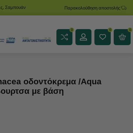
ες, Σαμπουάν
Παρακολούθηση αποστολής
0
0
0
nacea οδοντόκρεμα /Aqua
βουρτσα με βάση