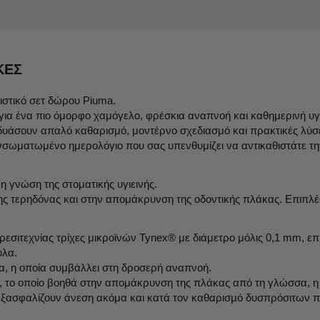
ΚΕΣ
ιστικό σετ δώρου Piuma.
 για ένα πιο όμορφο χαμόγελο, φρέσκια αναπνοή και καθημερινή υγ
νδυάσουν απαλό καθαρισμό, μοντέρνο σχεδιασμό και πρακτικές λύσεις
σωματωμένο ημερολόγιο που σας υπενθυμίζει να αντικαθιστάτε τη
η γνώση της στοματικής υγιεινής.
της τερηδόνας και στην απομάκρυνση της οδοντικής πλάκας. Επιπ
σιτεχνίας τρίχες μικροϊνών Tynex® με διάμετρο μόλις 0,1 mm, επ
ύλα.
εια, η οποία συμβάλλει στη δροσερή αναπνοή.
 το οποίο βοηθά στην απομάκρυνση της πλάκας από τη γλώσσα, η 
ξασφαλίζουν άνεση ακόμα και κατά τον καθαρισμό δυσπρόσιτων πε