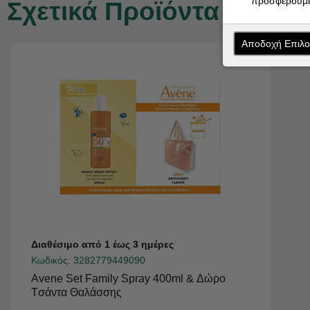
προσφέρουμε
Σχετικά Προϊόντα
Αποδοχή Επιλ
Διαθέσιμο από 1 έως 3 ημέρες
Κωδικός:
3282779449090
Avene Set Family Spray 400ml & Δώρο
Tσάντα Θαλάσσης