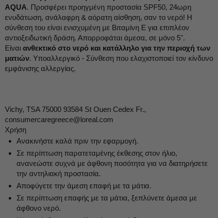
AQUA
. Προσφέρει προηγμένη προστασία SPF50, 24ωρη
ενυδάτωση, ανάλαφρη & αόρατη αίσθηση, σαν το νερό! Η
σύνθεση του είναι ενισχυμένη με Βιταμίνη Ε για επιπλέον
αντιοξειδωτική δράση. Απορροφάται άμεσα, σε μόνο 5".
Είναι
ανθεκτικό στο νερό και κατάλληλο για την περιοχή των
ματιών
. Υποαλλεργικό - Σύνθεση που ελαχιστοποιεί τον κίνδυνο
εμφάνισης αλλεργίας.
Vichy, TSA 75000 93584 St Ouen Cedex Fr.,
consumercaregreece@loreal.com
Χρήση
Ανακινήστε καλά πριν την εφαρμογή.
Σε περίπτωση παρατεταμένης έκθεσης στον ήλιο,
ανανεώστε συχνά με άφθονη ποσότητα για να διατηρήσετε
την αντηλιακή προστασία.
Αποφύγετε την άμεση επαφή με τα μάτια.
Σε περίπτωση επαφής με τα μάτια, ξεπλύνετε άμεσα με
άφθονο νερό.