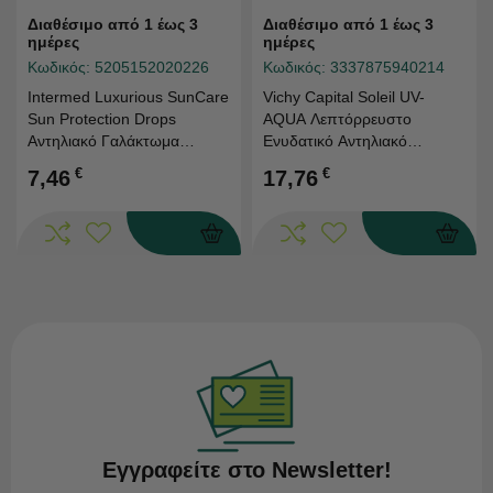
Διαθέσιμο από 1 έως 3
Διαθέσιμο από 1 έως 3
ημέρες
ημέρες
Κωδικός:
5205152020226
Κωδικός:
3337875940214
Intermed Luxurious SunCare
Vichy Capital Soleil UV-
Sun Protection Drops
AQUA Λεπτόρρευστο
Αντηλιακό Γαλάκτωμα
Ενυδατικό Αντηλιακό
Προσώπου SPF 50+ 30ml
Προσώπου με Χρώμα
€
€
7,46
17,76
SPF50 50ml
Εγγραφείτε στο Newsletter!