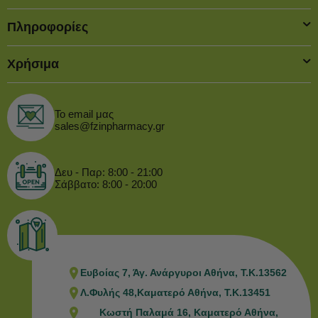
Πληροφορίες
Χρήσιμα
Το email μας
sales@fzinpharmacy.gr
Δευ - Παρ: 8:00 - 21:00
Σάββατο: 8:00 - 20:00
Ευβοίας 7, Άγ. Ανάργυροι Αθήνα, Τ.Κ.13562
Λ.Φυλής 48,Καματερό Αθήνα, Τ.Κ.13451
Κωστή Παλαμά 16, Καματερό Αθήνα,