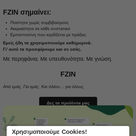
FZIN σημαίνει:
Ποιότητα χωρίς συμβιβασμούς
Ακεραιότητα σε κάθε συστατικό
Εμπιστοσύνη που κερδίζεται με πράξεις
Εμείς ήδη τα χρησιμοποιούμε καθημερινά.
Γι’ αυτό τα προσφέρουμε και σε εσάς.
Με περηφάνια. Με υπευθυνότητα. Με γνώση.
FZIN
Από εμάς. Για εμάς. Και πλέον… για όλους.
Δες τα προϊόντα μας
Χρησιμοποιούμε Cookies!