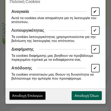
Πολιτική Cookies
✔
Αναγκαία
Αυτά τα cookies είναι απαραίτητα για τη λειτουργία του
ιστότοπου.
✔
Λειτουργικότητας
Τα cookies λειτουργικότητας χρησιμοποιούνται για την
Εργονομία στην καθημερινότητα
βελτίωση της λειτουργίας του ιστότοπου.
Σωστή στάση στον υπολογιστή Κεφάλι - Να
στέκεται όρθιο ευθύ και κάθετο στους ώμους ή με
✔
Διαφήμισης
μία πολύ μικρή κλίση προς τα κάτω- Να
Τα cookies διαφήμισης μας βοηθουν να προβάλουμε
αποφεύγεται η μεγάλη κλίση και η στροφή του
περιεχομένο σχετικά με τα ενδιαφέροντα σας.
κεφαλιού σε σχέση με τ...
Μάθε περισσότερα
✔
Απόδοσης
Τα cookies στατιστικών μας δίνουν τη δυνατότητα να
βελτιώνουμε την εμπειρία που προσφέρουμε.
Τριχόπτωση : αίτια και θεραπεία.
Αποδοχή Επιλογών
Αποδοχή Όλων